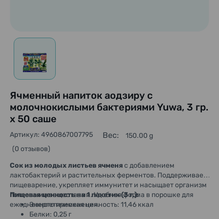
Ячменный напиток аодзиру с
молочнокислыми бактериями Yuwa, 3 гр.
х 50 саше
Артикул: 4960867007795
Вес:
150.00 g
(0 отзывов)
Сок из молодых листьев ячменя
с добавлением
лактобактерий и растительных ферментов. Поддерживает
пищеварение, укрепляет иммунитет и насыщает организм
полезными веществами. Удобная форма в порошке для
Пищевая ценность на 1 пакетик (3 г.):
ежедневного применения.
Энергетическая ценность: 11,46 ккал
Белки: 0,25 г