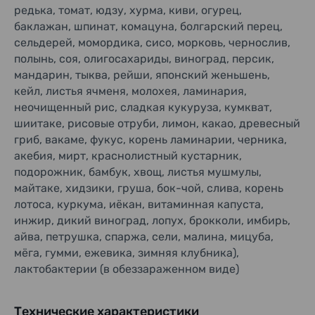
редька, томат, юдзу, хурма, киви, огурец,
баклажан, шпинат, комацуна, болгарский перец,
сельдерей, момордика, сисо, морковь, чернослив,
полынь, соя, олигосахариды, виноград, персик,
мандарин, тыква, рейши, японский женьшень,
кейл, листья ячменя, молохея, ламинария,
неочищенный рис, сладкая кукуруза, кумкват,
шиитаке, рисовые отруби, лимон, какао, древесный
гриб, вакаме, фукус, корень ламинарии, черника,
акебия, мирт, краснолистный кустарник,
подорожник, бамбук, хвощ, листья мушмулы,
майтаке, хидзики, груша, бок-чой, слива, корень
лотоса, куркума, иёкан, витаминная капуста,
инжир, дикий виноград, лопух, брокколи, имбирь,
айва, петрушка, спаржа, сели, малина, мицуба,
мёга, гумми, ежевика, зимняя клубника),
лактобактерии (в обеззараженном виде)
Технические характеристики