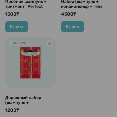
Пробник шампунь +
Набор (шампунь +
тритмент "Perfect
кондиционер + гель
Beauty Deep Night
для душа) "Ma Cherie
1500₸
4500₸
Moist", 10 мл x 2
Travel Set EX," 50 мл. +
50 мл. + 50 мл.
Купить
Купить
В НАЛИЧИИ
Дорожный набор
(шампунь +
кондиционер) "LUX
1200₸
LUMINIQU - Damage