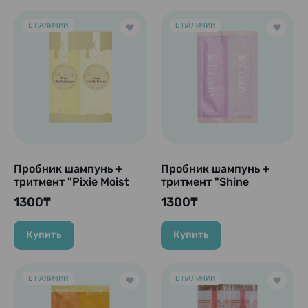
В НАЛИЧИИ
В НАЛИЧИИ
Пробник шампунь +
Пробник шампунь +
тритмент "Pixie Moist
тритмент "Shine
Silky" увлажнение и
Miracle, &Prism", 10 гр.
1300₸
1300₸
восстановление, 10 гр.
+ 10 гр.
+ 10 гр.
Купить
Купить
В НАЛИЧИИ
В НАЛИЧИИ