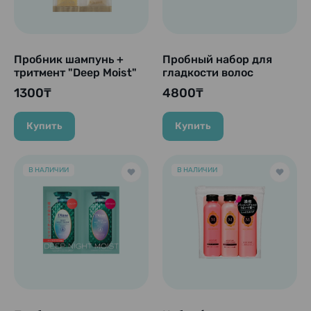
Пробник шампунь +
Пробный набор для
тритмент "Deep Moist"
гладкости волос
для глубокого
"Segreta Premier Trial
1300₸
4800₸
увлажнения, 10 гр. +
Set" для гладкости
10 гр.
волос (9 мл, 9 г, 2×1
мл)
Купить
Купить
В НАЛИЧИИ
В НАЛИЧИИ