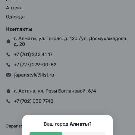
Аптека
Одежда
Контакты
г. Алматы, ул. Гоголя, д. 120 /ул. Досмухамедова,
д. 20
+7 (701) 232 41 17
+7 (727) 279-00-82
japanstyle@list.ru
г. Астана, ул. Розы Баглановой, 6/4
+7 (702) 038 7740
Ваш город
Алматы
?
Japanstyle © Copyright 2025, Все права защищены