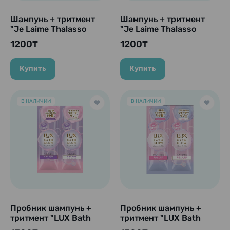
Шампунь + тритмент
Шампунь + тритмент
"Je Laime Thalasso
"Je Laime Thalasso
Repair Essence
Repair Essence
1200₸
1200₸
Shampoo+Treatment
Shampoo+Treatment
Moist & Smooth", 10 мл
Deep Moist", 10 мл + 10
+ 10 мл
мл
Купить
Купить
В НАЛИЧИИ
В НАЛИЧИИ
Пробник шампунь +
Пробник шампунь +
тритмент "LUX Bath
тритмент "LUX Bath
Glow - Straight &
Glow - Repair & Shine",