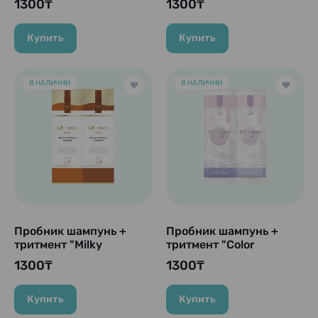
1300₸
1300₸
Shine" для гладкости и
10 гр. + 10 гр.
блеска волос, 10 гр. +
10 гр.
Купить
Купить
В НАЛИЧИИ
В НАЛИЧИИ
Пробник шампунь +
Пробник шампунь +
тритмент "Milky
тритмент "Color
Precious EX Repair", 10
Control Repair" для
1300₸
1300₸
гр. + 10 гр.
увлажнения и
восстановления, 10 гр.
+ 10 гр.
Купить
Купить