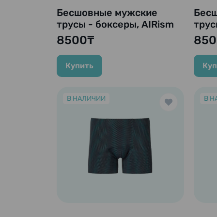
Бесшовные мужские
Бес
трусы - боксеры, AIRism
трус
Ultra Seamless Anti Odor
Seam
8500₸
850
Mesh Boxer Brief,
чер
черный
Купить
Куп
В НАЛИЧИИ
В Н