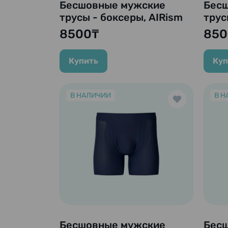
Бесшовные мужские
Бес
трусы - боксеры, AIRism
трус
Seamless Boxer Briefs, M
Seam
8500₸
850
(76-84 см), черный
тёмн
Купить
Куп
В НАЛИЧИИ
В Н
Бесшовные мужские
Бес