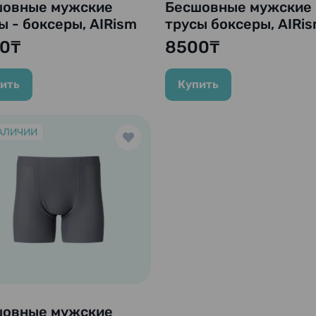
шовные мужские
Бесшовные мужские
ы - боксеры, AIRism
трусы боксеры, AIRi
less Boxer Briefs,
Seamless Boxer Briefs
0₸
8500₸
о-синий
Gray (серый).
ить
Купить
АЛИЧИИ
шовные мужские