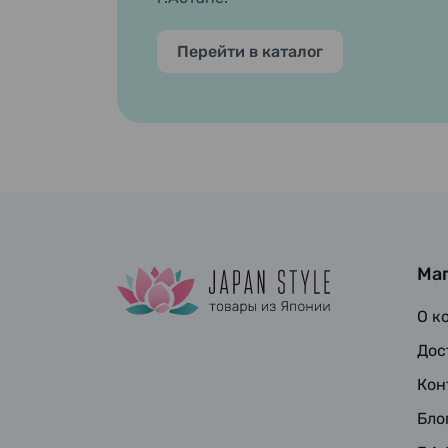
Перейти в каталог
Ма
О к
Дос
Кон
Бло