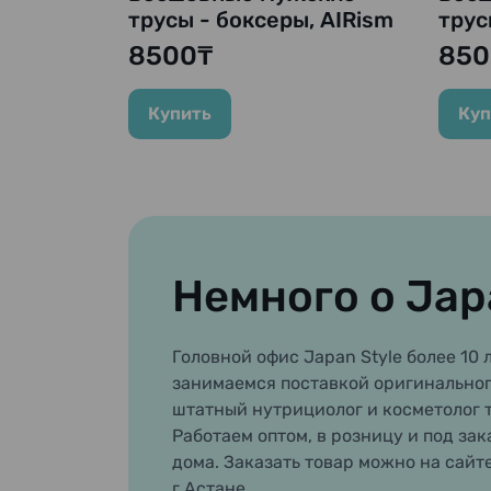
трусы - боксеры, AIRism
трус
Ultra Seamless Anti Odor
Ultr
8500₸
850
Mesh Boxer Brief, 4ХL
Mesh
(116-124 см), синий
Купить
Куп
Немного о Jap
Головной офис Japan Style более 10 л
занимаемся поставкой оригинальног
штатный нутрициолог и косметолог 
Работаем оптом, в розницу и под зак
дома. Заказать товар можно на сайт
г.Астане.