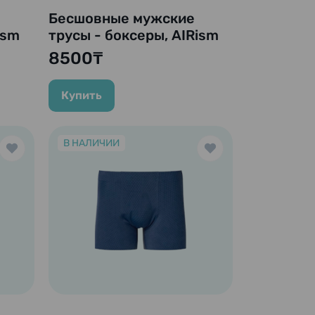
Бесшовные мужские
ism
трусы - боксеры, AIRism
,
Seamless Boxer Briefs,
8500₸
y
тёмно-зелёный
Купить
В НАЛИЧИИ