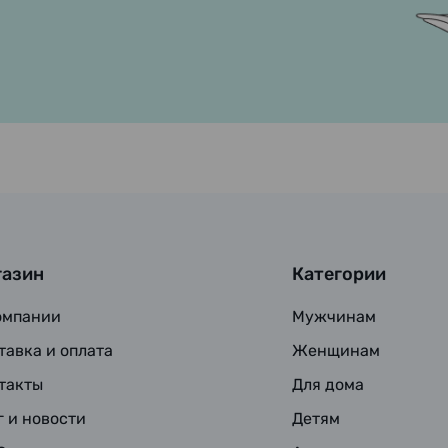
газин
Категории
омпании
Мужчинам
тавка и оплата
Женщинам
такты
Для дома
г и новости
Детям