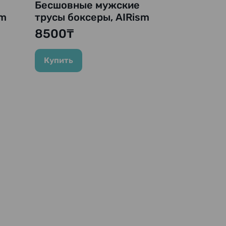
Бесшовные мужские
sm
трусы боксеры, AIRism
,
Seamless Boxer Briefs,
8500₸
Blue (синий).
Купить