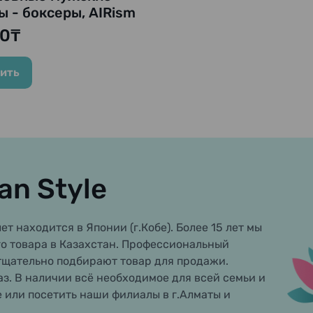
ы - боксеры, AIRism
a Seamless Anti Odor
0₸
 Boxer Brief, серый
ить
an Style
ет находится в Японии (г.Кобе). Более 15 лет мы
о товара в Казахстан. Профессиональный
тщательно подбирают товар для продажи.
аз. В наличии всё необходимое для всей семьи и
е или посетить наши филиалы в г.Алматы и