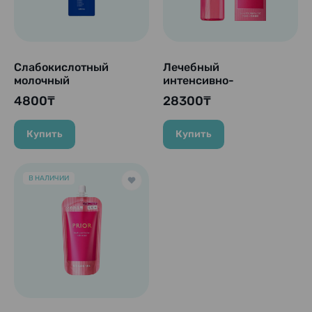
Слабокислотный
Лечебный
молочный
интенсивно-
увлажняющий лосьон
увлажняющий лосьон
4800₸
28300₸
3 в 1 без добавок с
с эффектом тканевой
экстрактом плаценты
маски для увлажнения
"Simple Balance
и упругости
Купить
Купить
Medicated Whitening
возрастной кожи
Gel", 220 мл.
"PRIOR Medicated
Lotion Rich Moist"
В НАЛИЧИИ
Shiseido, 160 мл