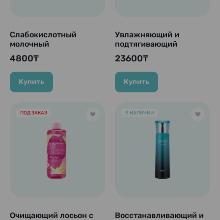
Слабокислотный
Увлажняющий и
молочный
подтягивающий
увлажняющий лосьон
лосьон с витамином С
4800₸
23600₸
3 в 1 без добавок с
"VC Lotion", 150 мл.
коллагеном "Simple
Balance Firming
Купить
Купить
Lotion", 220 мл.
ПОД ЗАКАЗ
В НАЛИЧИИ
Очищающий лосьон с
Восстанавливающий и