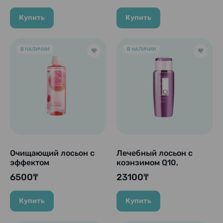
кислотой "Kinka Gold
Lotion Moist», 45 гр.
Nano Lotion N", 180 мл.
Купить
Купить
В НАЛИЧИИ
В НАЛИЧИИ
Очищающий лосьон с
Лечебный лосьон с
эффектом
коэнзимом Q10,
увлажнения,
коллагеном и
6500₸
23100₸
содержит сок, экстрат
гиалуроновой
листьев и семян
кислотой для
персика, 380 мл.
увлажнения и
Купить
Купить
упругости увядающей
кожи "DHC Medicated