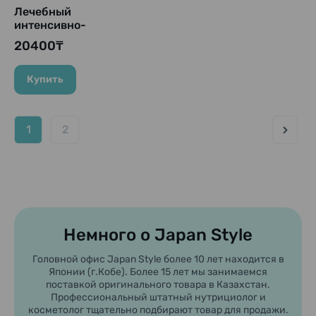
Лечебный
интенсивно-
увлажняющий лосьон
20400₸
с эффектом тканевой
маски для увлажнения
и упругости
Купить
возрастной кожи
"PRIOR Medicated
Lotion Rich Moist"
1
2
Shiseido, 140 мл
(Сменный блок)
Немного о Japan Style
Головной офис Japan Style более 10 лет находится в
Японии (г.Кобе). Более 15 лет мы занимаемся
поставкой оригинального товара в Казахстан.
Профессиональный штатный нутрициолог и
косметолог тщательно подбирают товар для продажи.