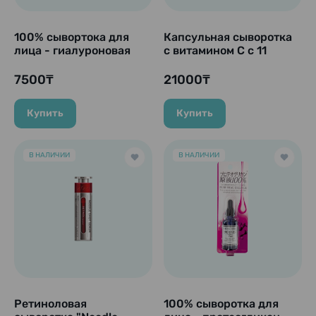
100% сывортока для
Капсульная сыворотка
лица - гиалуроновая
с витамином С с 11
кислота "Pure Beau
типами ингредиентов
Essence", 25 мл.
для ухода за кожей
7500₸
21000₸
"VITAMIN C enriched by
fresh capsules", 30 мл.
Купить
Купить
В НАЛИЧИИ
В НАЛИЧИИ
Ретиноловая
100% сыворотка для