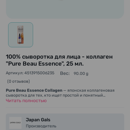
100% сыворотка для лица - коллаген
"Pure Beau Essence", 25 мл.
Артикул: 4513915006235
Вес:
90.00 g
(0 отзывов)
Pure Beau Essence Collagen
— японская коллагеновая
сыворотка для тех, кто ищет простой и понятный
увлажняющий уход без перегруженной формулы. Она
Читать полностью
подходит для ежедневного применения, точечного
нанесения и ухода за зонами, где коже особенно важны
мягкость и комфорт. Сыворотка создана для ухода за
Japan Gals
кожей лица, области вокруг глаз и губ, когда коже
требуется дополнительное увлажняющее средство с
Производитель
коллагеном в лаконичной формуле. Формат с пипеткой