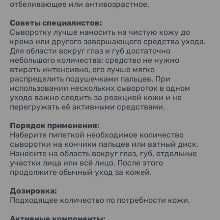
попадании в глаза не тереть, сразу промыть водой. Хранить
отбеливающее или антивозрастное.
в недоступном для детей месте, избегать высокой и
низкой температуры, прямых солнечных лучей. После
Советы специалистов:
использования плотно закрывать крышку.
Сыворотку лучше наносить на чистую кожу до
крема или другого завершающего средства ухода.
Почему выбирают её:
Для области вокруг глаз и губ достаточно
Pure Beau Essence интересна тем, что это не сложная
небольшого количества: средство не нужно
многоступенчатая формула, а понятная японская
сыворотка с водорастворимым коллагеном и
втирать интенсивно, его лучше мягко
минималистичным составом. Она легко встраивается в
распределить подушечками пальцев. При
ежедневный уход, подходит для точечного и общего
использовании нескольких сывороток в одном
нанесения и выпускается в аккуратном стеклянном
уходе важно следить за реакцией кожи и не
флаконе с пипеткой.
перегружать её активными средствами.
Порядок применения:
Наберите пипеткой необходимое количество
сыворотки на кончики пальцев или ватный диск.
Нанесите на область вокруг глаз, губ, отдельные
участки лица или всё лицо. После этого
продолжите обычный уход за кожей.
Дозировка:
Подходящее количество по потребности кожи.
Активные компоненты: