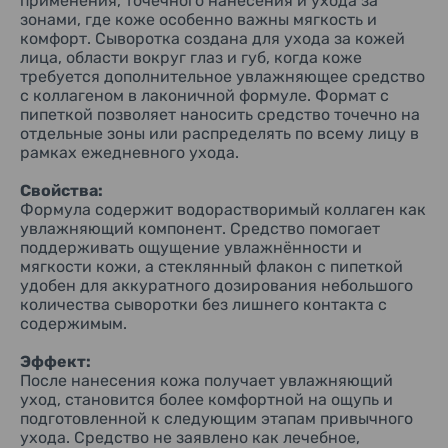
применения, точечного нанесения и ухода за
и не перегружать её активными средствами.
зонами, где коже особенно важны мягкость и
комфорт. Сыворотка создана для ухода за кожей
Порядок применения:
лица, области вокруг глаз и губ, когда коже
Наберите пипеткой необходимое количество сыворотки
требуется дополнительное увлажняющее средство
на кончики пальцев или ватный диск. Нанесите на область
с коллагеном в лаконичной формуле. Формат с
вокруг глаз, губ, отдельные участки лица или всё лицо.
После этого продолжите обычный уход за кожей.
пипеткой позволяет наносить средство точечно на
отдельные зоны или распределять по всему лицу в
Дозировка:
рамках ежедневного ухода.
Подходящее количество по потребности кожи.
Свойства:
Активные компоненты:
Формула содержит водорастворимый коллаген как
Водорастворимый коллаген — увлажняющий компонент
увлажняющий компонент. Средство помогает
формулы, предназначенный для ухода за кожей и
поддерживать ощущение увлажнённости и
поддержания ощущения мягкости и комфорта.
мягкости кожи, а стеклянный флакон с пипеткой
Полный состав:
удобен для аккуратного дозирования небольшого
Вода, BG, водорастворимый коллаген, феноксиэтанол,
количества сыворотки без лишнего контакта с
лимонная кислота, цитрат натрия.
содержимым.
Меры предосторожности:
Эффект:
Использовать с осторожностью, наблюдая за состоянием
После нанесения кожа получает увлажняющий
кожи. При появлении покраснения, отёка, зуда,
уход, становится более комфортной на ощупь и
раздражения, обесцвечивания или потемнения кожи
подготовленной к следующим этапам привычного
прекратить применение. Не наносить на участки с ранами,
отёками, экземой и другими повреждениями. При
ухода. Средство не заявлено как лечебное,