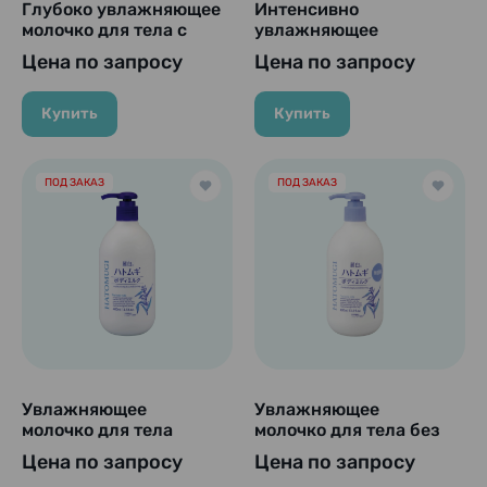
Глубоко увлажняющее
Интенсивно
молочко для тела с
увлажняющее
тремя производными
молочко-лосьон для
Цена по запросу
Цена по запросу
витамина C «Cyclear
тела с лошадиным
Vitamin C Body Milk»,
маслом «Loshi Moist
Kumano Yushi, 400 мл
Aid Horse Oil Moisture
Купить
Купить
Skin Lotion», Cosmetex
Roland, 485 мл
ПОД ЗАКАЗ
ПОД ЗАКАЗ
Увлажняющее
Увлажняющее
молочко для тела
молочко для тела без
«Reihaku Hatomugi
отдушек с экстрактом
Цена по запросу
Цена по запросу
Body Milk», Kumano
семян коикса Kumano