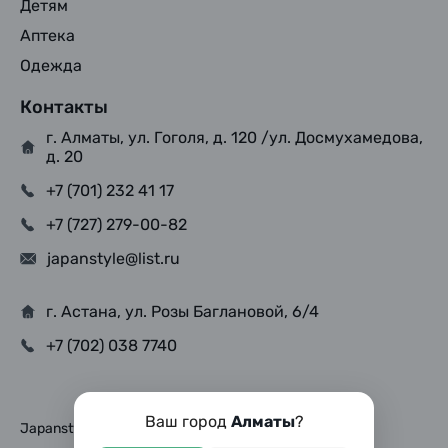
Детям
Аптека
Одежда
Контакты
г. Алматы, ул. Гоголя, д. 120 /ул. Досмухамедова,
д. 20
+7 (701) 232 41 17
+7 (727) 279-00-82
japanstyle@list.ru
г. Астана, ул. Розы Баглановой, 6/4
+7 (702) 038 7740
Ваш город
Алматы
?
Japanstyle © Copyright 2025, Все права защищены