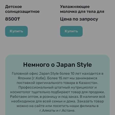
Детское
Увлажняющее
солнцезащитное
молочко для тела для
молочко для тела
мамы и ребёнка с
8500₸
Цена по запросу
«Biore UV Kids Pure
ароматом яблока и
Milk» SPF50+ PA+++,
пиона Kracie mä & më
KAO, 70 мл.
Latte Treatment Body
Купить
Купить
Milk, 310 г
Немного о Japan Style
Головной офис Japan Style более 10 лет находится в
Японии (г.Кобе). Более 15 лет мы занимаемся
поставкой оригинального товара в Казахстан.
Профессиональный штатный нутрициолог и
косметолог тщательно подбирают товар для продажи.
Работаем оптом, в розницу и под заказ. В наличии всё
необходимое для всей семьи и дома. Заказать товар
можно на сайте или посетить наши филиалы в
г.Алматы и г.Астане.