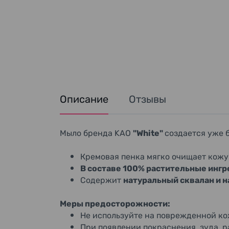
Описание
Отзывы
Мыло бренда KAO
"White"
cоздается уже б
Кремовая пенка мягко очищает кожу
В составе 100% растительные инг
Содержит
натуральный сквалан и 
Меры предосторожности:
Не используйте на поврежденной ко
При появлении покраснения, зуда, 