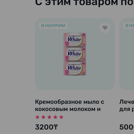
С этим товаром п
В НАЛИЧИИ
В Н
Кремообразное мыло с
Лече
кокосовым молоком и
для р
скваленом "White", 130 гр
мл (
х 3 шт.
3200₸
500