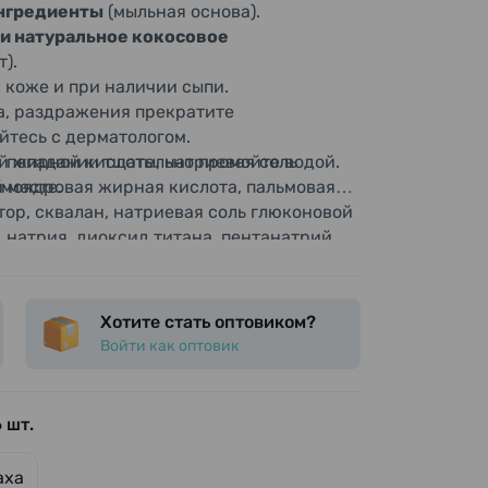
ингредиенты
(мыльная основа).
 и натуральное кокосовое
).
 коже и при наличии сыпи.
а, раздражения прекратите
йтесь с дерматологом.
и попадании тщательно промойте водой.
й жирной кислоты, натриевая соль
ьмоядровая жирная кислота, пальмовая
 месте.
тор, сквалан, натриевая соль глюконовой
 натрия, диоксид титана, пентанатрий
Хотите стать оптовиком?
Войти как оптовик
 шт.
аха