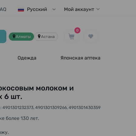
FAQ
Мой аккаунт
Русский
0
Алматы
Астана
Одежда
Японская аптека
окосовым молоком и
х 6 шт.
: 4901301232373, 4901301309266, 4901301430359
е более 130 лет.
ожу.