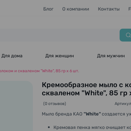
Блог
О компании
Контакты
Для дома
Для женщин
Для мужчин
ком и скваленом "White", 85 гр х 6 шт.
Кремообразное мыло с к
скваленом "White", 85 гр 
(0 отзывов)
Артикул
Мыло бренда KAO
"White"
cоздается уж
Кремовая пенка мягко очищает к