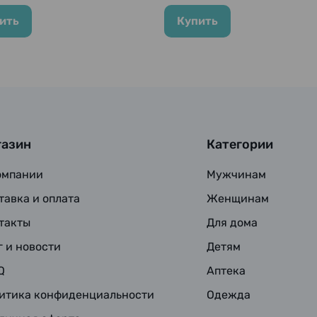
ить
Купить
газин
Категории
омпании
Мужчинам
тавка и оплата
Женщинам
такты
Для дома
г и новости
Детям
Q
Аптека
итика конфиденциальности
Одежда