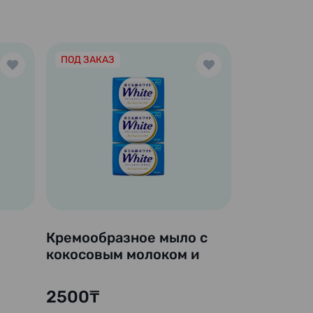
ПОД ЗАКАЗ
Кремообразное мыло с
кокосовым молоком и
скваленом "White", 85 гр
к)
х 3 шт.
2500₸