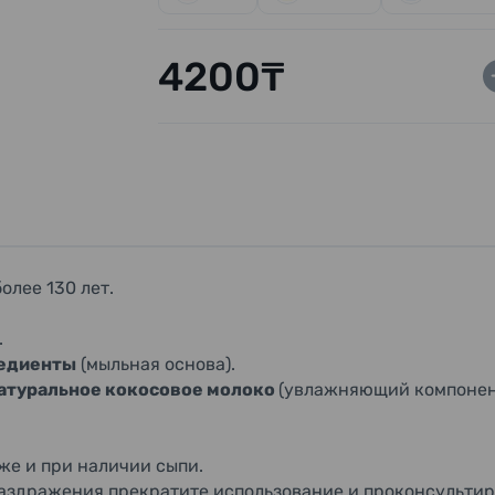
4200₸
олее 130 лет.
.
редиенты
(мыльная основа).
натуральное кокосовое молоко
(увлажняющий компонен
же и при наличии сыпи.
раздражения прекратите использование и проконсультир