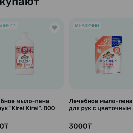
окупают
АЛИЧИИ
В НАЛИЧИИ
бное мыло-пена
Лечебное мыло-пена
ук "Kirei Kirei", 800
для рук с цветочным
Сменный блок)
ароматом "Kirei Kirei",
450 мл (Сменный бло
0₸
3000₸