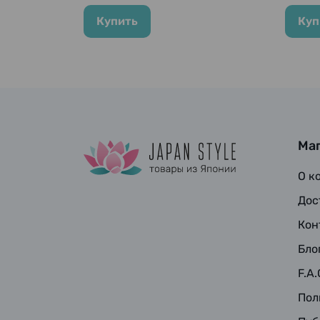
Купить
Куп
Ма
О к
Дос
Кон
Бло
F.A.
Пол