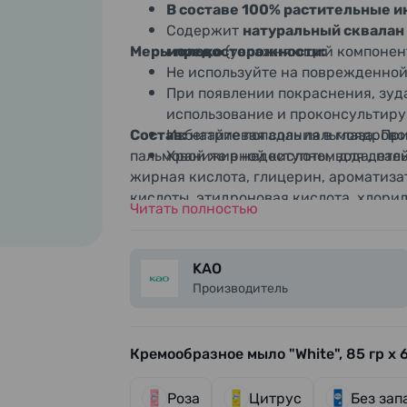
В составе 100% растительные 
Содержит
натуральный сквалан
Меры предосторожности:
молоко
(увлажняющий компонент
Не используйте на поврежденной
При появлении покраснения, зуд
использование и проконсультиру
Состав:
Избегайте попадания в глаза. Пр
натриевая соль пальмоядрово
пальмовой жирной кислоты, вода, пал
Храните в недоступном для детей
жирная кислота, глицерин, ароматиза
кислоты, этидроновая кислота, хлорид
Читать полностью
пентетат, ПЭГ-6, BHT.
KAO
Производитель
Кремообразное мыло "White", 85 гр х 6
Роза
Цитрус
Без зап