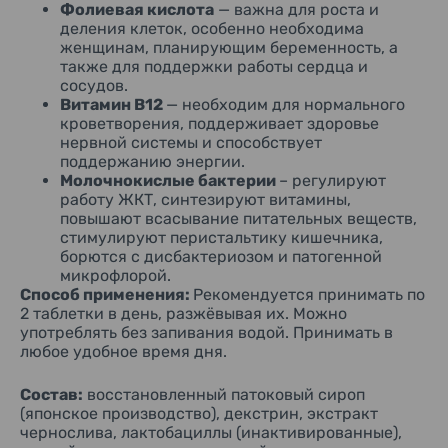
Фолиевая кислота
—
важна для роста и
деления клеток, особенно необходима
женщинам, планирующим беременность, а
также для поддержки работы сердца и
сосудов.
Витамин B12
—
необходим для нормального
кроветворения, поддерживает здоровье
нервной системы и способствует
поддержанию энергии.
Молочнокислые бактерии
–
регулируют
работу ЖКТ, синтезируют витамины,
повышают всасывание питательных веществ,
стимулируют перистальтику кишечника,
борются с дисбактериозом и патогенной
микрофлорой.
Способ
применения
:
Рекомендуется
принимать
по
2
таблетки
в
день
,
разжёвывая
их
.
Можно
употреблять
без
запивания
водой
.
Принимать
в
любое
удобное
время
дня
.
Состав
:
восстановленный
патоковый
сироп
(
японское
производство
),
декстрин
,
экстракт
чернослива
,
лактобациллы
(
инактивированные
),