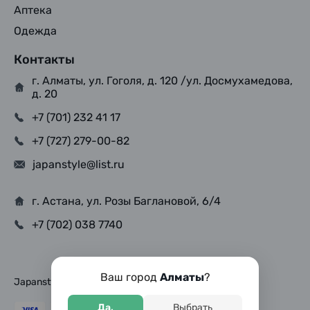
Аптека
Одежда
Контакты
г. Алматы, ул. Гоголя, д. 120 /ул. Досмухамедова,
д. 20
+7 (701) 232 41 17
+7 (727) 279-00-82
japanstyle@list.ru
г. Астана, ул. Розы Баглановой, 6/4
+7 (702) 038 7740
Ваш город
Алматы
?
Japanstyle © Copyright 2025, Все права защищены
Да,
Выбрать