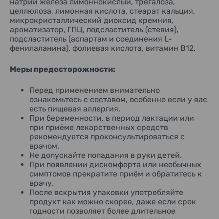
натрий
железа
лимоннокислый
,
трегалоза
,
целлюлоза
,
лимонная
кислота
,
стеарат
кальция
,
микрокристаллический
диоксид
кремния
,
ароматизатор
, ГПЦ,
подсластитель
(
стевия
),
подсластитель
(
аспартам
и
соединения
L-
фенилаланина
),
фолиевая
кислота
,
витамин
B12.
Меры
предосторожности
:
Перед
применением
внимательно
ознакомьтесь
с
составом
,
особенно
если
у
вас
есть
пищевая
аллергия
.
При
беременности
, в
период
лактации
или
при
приёме
лекарственных
средств
рекомендуется
проконсультироваться
с
врачом
.
Не
допускайте
попадания
в
руки
детей
.
При
появлении
дискомфорта
или
необычных
симптомов
прекратите
приём
и
обратитесь
к
врачу
.
После
вскрытия
упаковки
употребляйте
продукт
как
можно
скорее
,
даже
если
срок
годности
позволяет
более
длительное