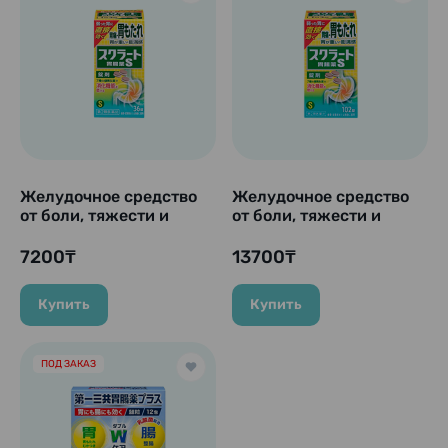
Желудочное средство
Желудочное средство
от боли, тяжести и
от боли, тяжести и
изжоги в желудке
изжоги в желудке
"Sucrate S" таблетки
"Sucrate S" LION, 102
7200₸
13700₸
LION, 36 таблеток
таблетки
Купить
Купить
ПОД ЗАКАЗ