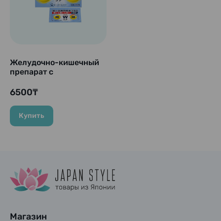
Желудочно-кишечный
препарат с
лактобактериями
"Ichoyaku Plus", 12
6500₸
саше
Купить
Магазин