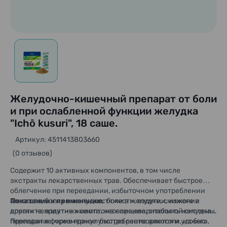
Желудочно-кишечный препарат от боли
и при ослабленной функции желудка
"Ichō kusuri", 18 саше.
Артикул: 4511413803660
(0 отзывов)
Содержит 10 активных компонентов, в том числе
экстракты лекарственных трав. Обеспечивает быстрое
облегчение при переедании, избыточном употреблении
алкоголя, болях в желудке, тяжести, вздутии, изжоге и
Показания к применению:
боли в желудке, снижение
других неприятных симптомах пищеварительной системы.
аппетита, вздутие живота, несварение, слабость желудка,
Препарат в форме гранул быстро растворяется и удобно
переедание, чрезмерное употребление алкоголя, изжога,