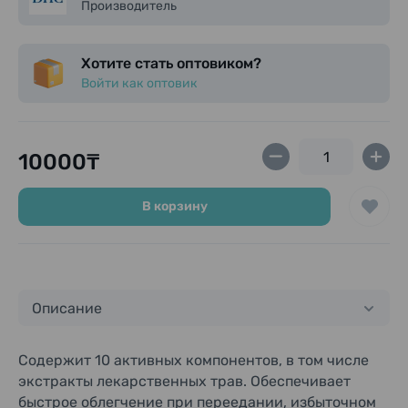
переваривание жиров.
Производитель
Диметилполисилоксан(60 мг): устраняет вздутие,
способствует выведению газов.
Хотите стать оптовиком?
Войти как оптовик
10000₸
В корзину
Описание
Содержит 10 активных компонентов, в том числе
экстракты лекарственных трав. Обеспечивает
быстрое облегчение при переедании, избыточном