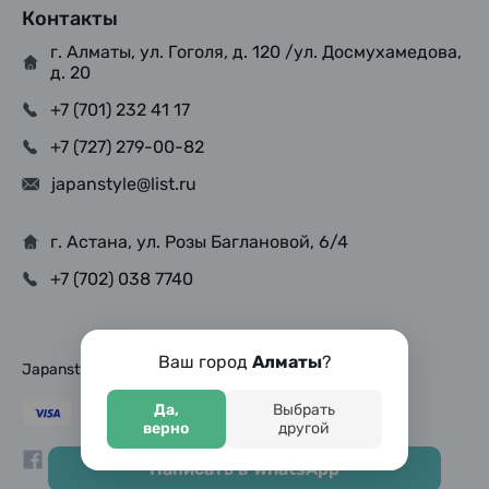
Контакты
г. Алматы, ул. Гоголя, д. 120 /ул. Досмухамедова,
д. 20
+7 (701) 232 41 17
+7 (727) 279-00-82
japanstyle@list.ru
г. Астана, ул. Розы Баглановой, 6/4
+7 (702) 038 7740
Ваш город
Алматы
?
Japanstyle © Copyright 2025, Все права защищены
Да,
Выбрать
верно
другой
Написать в WhatsApp