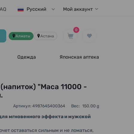
FAQ
Мой аккаунт
Русский
0
Алматы
Астана
Одежда
Японская аптека
напиток) "Maca 11000 -
.
Артикул: 4987645400364
Вес:
150.00 g
 для мгновенного эффекта и мужской
очет оставаться сильным и не ломаться,