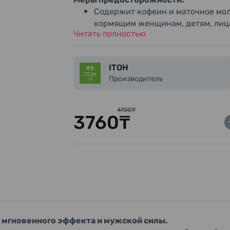
Содержит кофеин и маточное мол
кормящим женщинам, детям, лица
Читать полностью
астматикам.
Не превышайте рекомендуемую д
При ухудшении самочувствия или
ITOH
При приёме лекарств проконсуль
Производитель
Возможны осадок и незначительн
качество. Перед употреблением 
Хранить в недоступном для детей
4700₸
3760₸
Будьте осторожны при открытии 
 мгновенного эффекта и мужской силы.