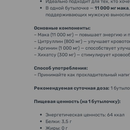
Идеально подходит для тех, кто хоч
В одной бутылочке —
11 000 мг мака
поддерживающих мужскую вынослив
Основные компоненты:
– Мака (11 000 мг) — повышает энергию и
– Цитруллин (800 мг) — улучшает кровото
– Аргинин (1 000 мг) — способствует ул
– Хихатсу (300 мг) — стимулирует кровоо
Способ употребления:
– Принимайте как прохладительный напит
Рекомендуемая суточная доза:
1 бутыло
П
ищевая ценность (на 1 бутылочку):
Энергетическая ценность: 64 ккал
Белки: 3,5 г
Жиры: 0 г