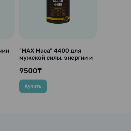
чин
"MAX Maca" 4400 для
мужской силы, энергии и
выносливости., 60
9500₸
капсул
Купить