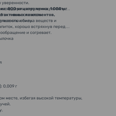
и уверенности.
ию и поддерживает мужскую силу.
ака
,
800 мг цитруллина
,
1 000 мг
оток и выносливость.
16 активных компонентов,
улучшению обмена веществ и
ливость и силу.
апиток, хорошо встряхнув перед
вообращение и согревает.
ылочка
л
: 0,009 г
ом месте, избегая высокой температуры,
учей.
у.