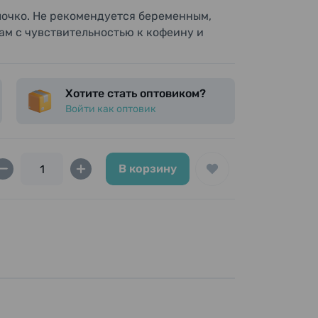
очко. Не рекомендуется беременным,
м с чувствительностью к кофеину и
озировку.
 аллергии прекратите употребление.
Хотите стать оптовиком?
тируйтесь с врачом.
Войти как оптовик
ые изменения цвета — это не влияет на
хорошо встряхните.
 месте.
крышки — избегайте порезов.
В корзину