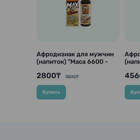
Афродизиак для мужчин
Афро
(напиток) "Maca 6600 -
(нап
Extreme Sensation MEGA
Goku
2800₸
456
MAX", 50 мл.
3500₸
Купить
Куп