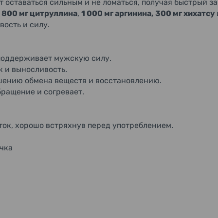
ет оставаться сильным и не ломаться, получая быстрый з
,
800 мг цитруллина
,
1 000 мг аргинина,
300 мг хихатсу
ость и силу.
 поддерживает мужскую силу.
к и выносливость.
учшению обмена веществ и восстановлению.
бращение и согревает.
ок, хорошо встряхнув перед употреблением.
чка