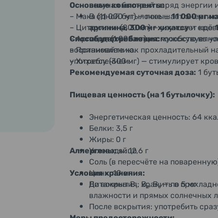
Основные компоненты:
получая быстрый заряд энергии 
– Мака (11 000 мг) — повышает энерг
В одной бутылочке —
11 000 мг м
– Цитруллин (800 мг) — улучшает кров
аргинина,
300 мг хихатсу
и ещё
– Аргинин (1 000 мг) — способствует 
Способ употребления:
поддерживающих мужскую вынос
восстановлению.
– Принимайте как прохладительный н
– Хихатсу (300 мг) — стимулирует кро
употреблением.
Рекомендуемая суточная доза:
1 бут
П
ищевая ценность (на 1 бутылочку):
Энергетическая ценность: 64 кка
Белки: 3,5 г
Жиры: 0 г
Аллергены:
Углеводы: 12,6 г
яйцо
Соль (в пересчёте на поваренную)
Условия хранения:
Цинк: 10 мг
Витамины B₁, B₂, B₆ — по 5 мг
До вскрытия: хранить в прохладн
влажности и прямых солнечных л
После вскрытия: употребить сраз
Меры предосторожности: