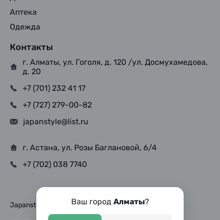
Аптека
Одежда
Контакты
г. Алматы, ул. Гоголя, д. 120 /ул. Досмухамедова,
д. 20
+7 (701) 232 41 17
+7 (727) 279-00-82
japanstyle@list.ru
г. Астана, ул. Розы Баглановой, 6/4
+7 (702) 038 7740
Ваш город
Алматы
?
Japanstyle © Copyright 2025, Все права защищены