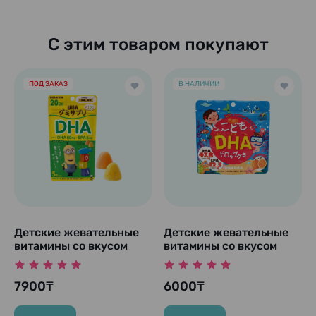
С этим товаром покупают
ПОД ЗАКАЗ
В НАЛИЧИИ
Детские жевательные
Детские жевательные
витамины со вкусом
витамины со вкусом
лимона и мандарина
мандарина и
"UHA KIDS - DHA / EPA
апельсина "DHA/EPA",
7900₸
6000₸
и лютеин", курс на 20
90 шт.
дней