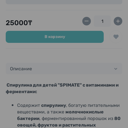
Витамин B12
– 10,9 мкг
Витамин K1
– 55,2 мкг
Фолиевая кислота
– 8,1 мкг
Молочнокислые бактерии
– 200 млн.
25000₸
Фикоцианин
– 223,2 мг
Хлорофилл
– 34,4 мг
Нуклеиновая кислота РНК
– 106 мг
В корзину
Нуклеиновая кислота ДНК
– 29,8 мг
Описание
Спирулина для детей "SPIMATE" с витаминами и
ферментами:
Содержит
спирулину
, богатую питательными
веществами, а также
молочнокислые
бактерии
, ферментированный порошок из
80
овощей, фруктов и растительных