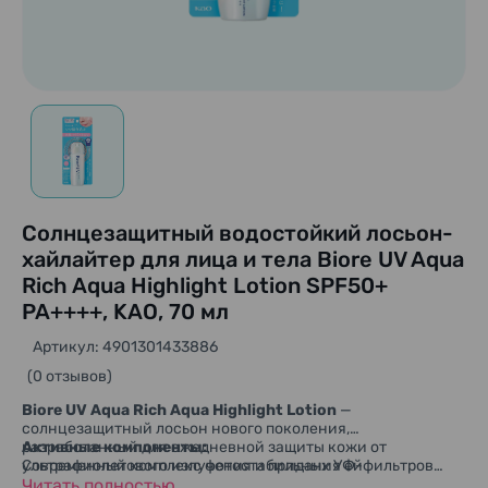
Солнцезащитный водостойкий лосьон-
хайлайтер для лица и тела Biore UV Aqua
Rich Aqua Highlight Lotion SPF50+
PA++++, KAO, 70 мл
Артикул: 4901301433886
(0 отзывов)
Biore UV Aqua Rich Aqua Highlight Lotion
—
солнцезащитный лосьон нового поколения,
разработанный для ежедневной защиты кожи от
Активные компоненты:
ультрафиолетового излучения и придания ей
Современный комплекс фотостабильных УФ-фильтров
естественного сияния. Средство сочетает высокий
обеспечивает широкий спектр защиты от UVA- и UVB-
Читать полностью