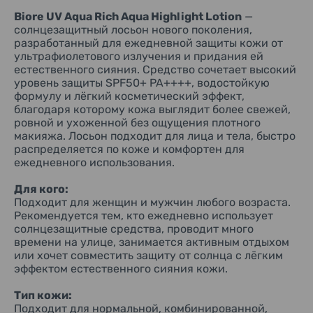
Highlight, а также может использоваться как база под
раздражённой коже. Во время использования следить за
Biore UV Aqua Rich Aqua Highlight Lotion
—
макияж. Формула смывается обычным средством для
состоянием кожи. При появлении покраснения, отёка,
умывания или очищения кожи.
зуда, раздражения, изменения цвета кожи или других
солнцезащитный лосьон нового поколения,
необычных реакций прекратить применение и обратиться
разработанный для ежедневной защиты кожи от
Основные свойства:
к врачу-дерматологу. Избегать попадания в глаза. При
ультрафиолетового излучения и придания ей
Средство обеспечивает очень высокую степень защиты
попадании тщательно промыть водой. Не допускать
естественного сияния. Средство сочетает высокий
SPF50+ PA++++ и соответствует японскому стандарту
попадания средства на одежду. При загрязнении ткани
уровень защиты SPF50+ PA++++, водостойкую
водостойкости UV耐水性★★. Технология Outer Skin
как можно скорее постирать её с использованием
формулу и лёгкий косметический эффект,
моющего средства. Не применять хлорсодержащие
помогает солнцезащитной плёнке равномерно прилегать к
благодаря которому кожа выглядит более свежей,
отбеливатели, так как возможно изменение цвета ткани.
поверхности кожи. Косметический эффект Aqua Highlight
ровной и ухоженной без ощущения плотного
После использования протереть горлышко флакона и
создаёт мягкое естественное сияние без крупных
макияжа. Лосьон подходит для лица и тела, быстро
плотно закрыть крышку. Хранить вдали от прямых
светоотражающих частиц, а специальная формула
солнечных лучей, источников тепла и в недоступном для
визуально уменьшает заметность пор в области носа.
распределяется по коже и комфортен для
детей месте.
Лосьон быстро распределяется по коже, не оставляет
ежедневного использования.
выраженного белого следа и подходит для ежедневного
Почему выбирают Biore UV Aqua Rich Aqua Highlight
использования как самостоятельно, так и перед
Для кого:
Lotion
нанесением декоративной косметики.
Подходит для женщин и мужчин любого возраста.
Это средство подойдёт тем, кто хочет использовать один
Рекомендуется тем, кто ежедневно использует
продукт сразу для нескольких задач. Лосьон обеспечивает
Эффект от использования:
солнцезащитные средства, проводит много
высокую степень защиты от солнечного излучения,
После нанесения кожа приобретает более свежий и
времени на улице, занимается активным отдыхом
придаёт коже естественное сияние, помогает визуально
ухоженный внешний вид, выглядит естественно сияющей
сделать её более гладкой и служит базой под макияж.
или хочет совместить защиту от солнца с лёгким
и визуально более гладкой. Лёгкое покрытие практически
Благодаря лёгкой текстуре средство комфортно
не ощущается на коже и не создаёт эффекта плотного
эффектом естественного сияния кожи.
ощущается на коже, подходит для ежедневного
тонального средства. При регулярном использовании
использования и легко смывается привычным очищающим
средство обеспечивает ежедневную защиту кожи от
Тип кожи:
средством.
солнечного излучения и помогает сохранить аккуратный
Подходит для нормальной, комбинированной,