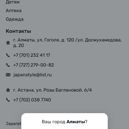
Детям
Аптека
Одежда
Контакты
г. Алматы, ул. Гоголя, д. 120 /ул. Досмухамедова,
д. 20
+7 (701) 232 41 17
+7 (727) 279-00-82
japanstyle@list.ru
г. Астана, ул. Розы Баглановой, 6/4
+7 (702) 038 7740
Ваш город
Алматы
?
Japanstyle © Copyright 2025, Все права защищены