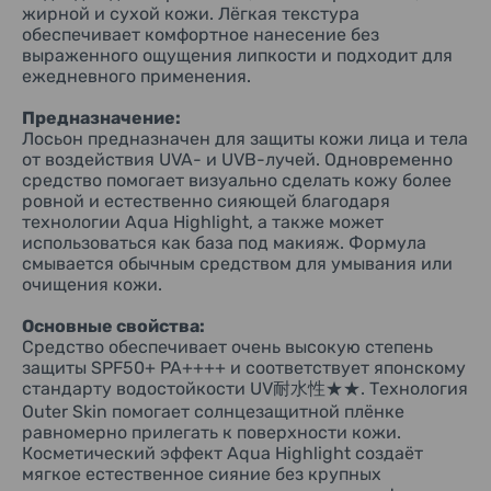
внешний вид в течение дня.
жирной и сухой кожи. Лёгкая текстура
Советы специалистов
обеспечивает комфортное нанесение без
Солнцезащитные средства рекомендуется наносить
Почему этот продукт отличается от обычных
выраженного ощущения липкости и подходит для
завершающим этапом утреннего ухода перед
солнцезащитных средств:
ежедневного применения.
декоративной косметикой. Для получения заявленного
Biore UV Aqua Rich Aqua Highlight Lotion сочетает две
уровня защиты используйте достаточное количество
функции в одном средстве: надёжную защиту от
средства и распределяйте его равномерным слоем. При
ультрафиолетового излучения и декоративный эффект
Предназначение:
длительном пребывании на солнце обновляйте покрытие
естественного сияния кожи. В отличие от классических
Лосьон предназначен для защиты кожи лица и тела
каждые 2–3 часа, а также после купания, интенсивного
солнцезащитных средств, он не только защищает кожу, но
от воздействия UVA- и UVB-лучей. Одновременно
потоотделения или вытирания полотенцем.
и помогает визуально освежить цвет лица, сделать
средство помогает визуально сделать кожу более
Использование солнцезащитного средства не заменяет
поверхность кожи более ровной и подготовить её к
ровной и естественно сияющей благодаря
другие меры защиты от солнца: по возможности избегайте
нанесению макияжа без использования отдельного
технологии Aqua Highlight, а также может
длительного пребывания под прямыми солнечными
праймера или хайлайтера.
использоваться как база под макияж. Формула
лучами в часы их максимальной активности.
смывается обычным средством для умывания или
Способ применения:
Перед использованием тщательно встряхнуть флакон до
очищения кожи.
полного смешивания содержимого. Нанести достаточное
количество лосьона равномерным слоем на кожу лица и
Основные свойства:
тела. Для поддержания заявленного уровня защиты
Средство обеспечивает очень высокую степень
повторно наносить средство после длительного
защиты SPF50+ PA++++ и соответствует японскому
пребывания на солнце, купания, интенсивного
стандарту водостойкости UV耐水性★★. Технология
потоотделения, вытирания полотенцем или при
Outer Skin помогает солнцезащитной плёнке
необходимости обновления солнцезащитного покрытия.
равномерно прилегать к поверхности кожи.
Косметический эффект Aqua Highlight создаёт
мягкое естественное сияние без крупных