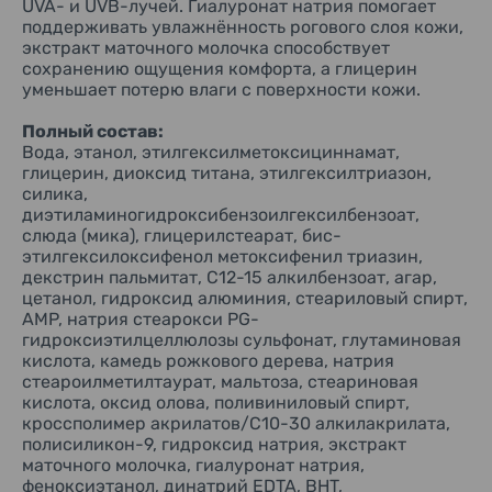
UVA- и UVB-лучей. Гиалуронат натрия помогает
поддерживать увлажнённость рогового слоя кожи,
экстракт маточного молочка способствует
сохранению ощущения комфорта, а глицерин
уменьшает потерю влаги с поверхности кожи.
Полный состав:
Вода, этанол, этилгексилметоксициннамат,
глицерин, диоксид титана, этилгексилтриазон,
силика,
диэтиламиногидроксибензоилгексилбензоат,
слюда (мика), глицерилстеарат, бис-
этилгексилоксифенол метоксифенил триазин,
декстрин пальмитат, C12-15 алкилбензоат, агар,
цетанол, гидроксид алюминия, стеариловый спирт,
AMP, натрия стеарокси PG-
гидроксиэтилцеллюлозы сульфонат, глутаминовая
кислота, камедь рожкового дерева, натрия
стеароилметилтаурат, мальтоза, стеариновая
кислота, оксид олова, поливиниловый спирт,
кроссполимер акрилатов/С10-30 алкилакрилата,
полисиликон-9, гидроксид натрия, экстракт
маточного молочка, гиалуронат натрия,
феноксиэтанол, динатрий EDTA, BHT,