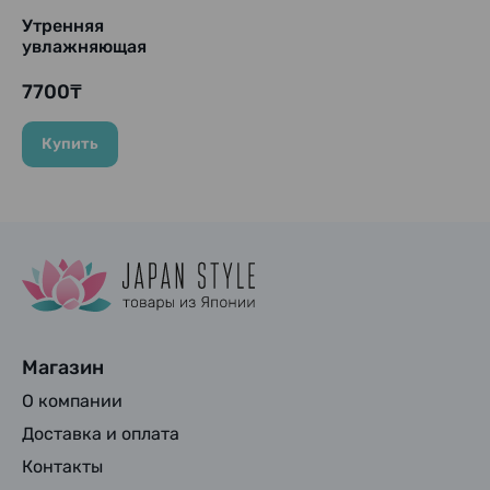
Утренняя
увлажняющая
тканевая маска с
витамином С и 17
7700₸
видами активных
компонентов «Morning
Купить
Sheet Mask», 30 шт.
Магазин
О компании
Доставка и оплата
Контакты