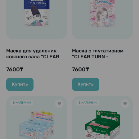
Маска для удаления
Маска с глутатионом
кожного сала "CLEAR
"CLEAR TURN -
TURN - Keana Komachi",
Glutathione BOMB", 7
7 шт.
шт.
7600₸
7600₸
Купить
Купить
В НАЛИЧИИ
В НАЛИЧИИ