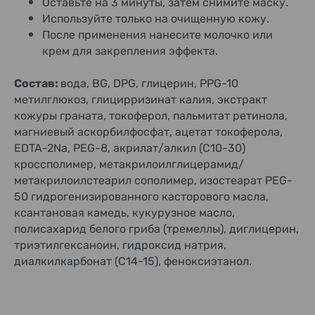
Оставьте на 3 минуты, затем снимите маску.
Используйте только на очищенную кожу.
После применения нанесите молочко или
крем для закрепления эффекта.
Состав:
вода, BG, DPG, глицерин, PPG-10
метилглюкоз, глицирризинат калия, экстракт
кожуры граната, токоферол, пальмитат ретинола,
магниевый аскорбилфосфат, ацетат токоферола,
EDTA-2Na, PEG-8, акрилат/алкил (C10-30)
кроссполимер, метакрилоилглицерамид/
метакрилоилстеарил сополимер, изостеарат PEG-
50 гидрогенизированного касторового масла,
ксантановая камедь, кукурузное масло,
полисахарид белого гриба (тремеллы), диглицерин,
триэтилгексаноин, гидроксид натрия,
диалкилкарбонат (C14-15), феноксиэтанол.