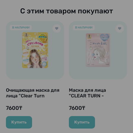
С этим товаром покупают
В НАЛИЧИИ
В НАЛИЧИИ
Очищающая маска для
Маска для лица
лица "Clear Turn
"CLEAR TURN -
Vitamin BOMB", 7 шт.
Gomenne Bare Skin"
для интенсивного
7600₸
7600₸
увлажнения и
восстановления, 7 шт.
Купить
Купить