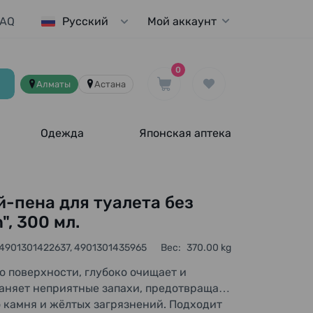
FAQ
Мой аккаунт
Русский
0
Алматы
Астана
Одежда
Японская аптека
пена для туалета без
", 300 мл.
 4901301422637, 4901301435965
Вес:
370.00 kg
о поверхности, глубоко очищает и
раняет неприятные запахи, предотвращает
о камня и жёлтых загрязнений. Подходит