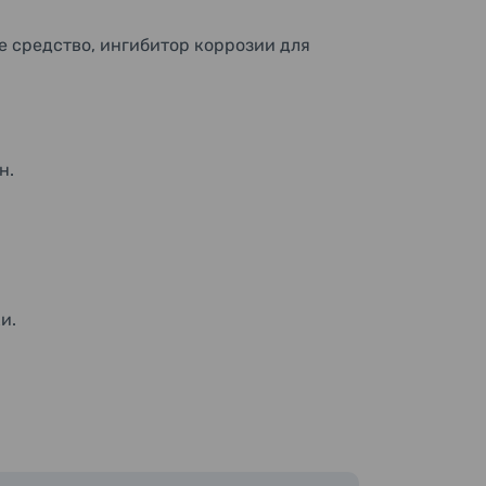
 средство, ингибитор коррозии для
н.
и.