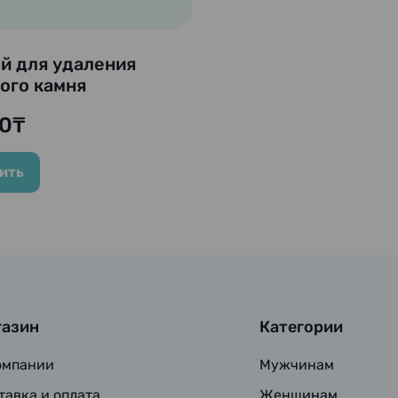
й для удаления
ого камня
iclean EXPOWER”,
0₸
мл
ить
газин
Категории
омпании
Мужчинам
тавка и оплата
Женщинам