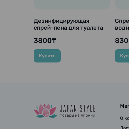
Дезинфицирующая
Спре
спрей-пена для туалета
водн
без трения "Toilet Magic
“Mag
3800₸
830
Clean", 660 мл (Сменный
400 
блок)
Купить
Куп
Ма
О к
Дос