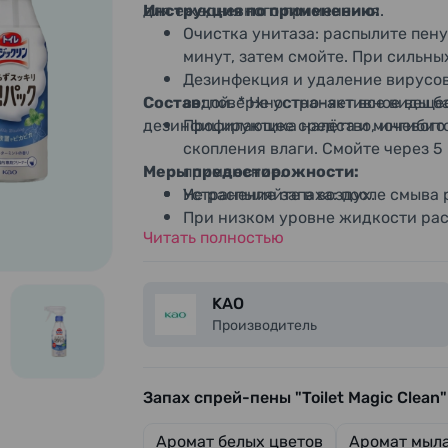
для ежедневного применения.
Инструкция по применению:
Очистка унитаза: распылите пену
минут, затем смойте. При сильны
Дезинфекция и удаление вирусов
Состав:
водой. * Не устраняет все виды 
поверхностно-активное вещес
дезинфицирующее средство, ингибито
Профилактика налёта и мочевого 
скопления влаги. Смойте через 
Меры предосторожности:
применение.
Устранение запаха: после смыва 
Не распыляйте в воздух.
При низком уровне жидкости рас
Читать полностью
флакон не вертикален.
Не использовать на полу, стенах
вытереть.
KAO
Не использовать на форсунках би
Производитель
Не применять с туалетной бумаго
Хранить в недоступном для детей
Избегать случайного проглатыв
Запах спрей-пены "Toilet Magic Clean"
функций.
При чувствительной коже и длит
Аромат белых цветов
Аромат мыла
использовать перчатки.