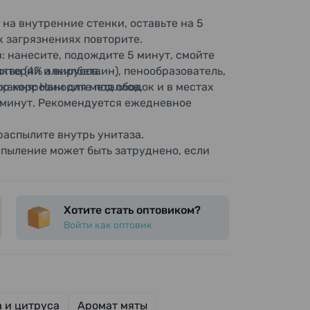
 на внутренние стенки, оставьте на 5
х загрязнениях повторите.
: нанесите, подождите 5 минут, смойте
бактерий и вирусов.
тво (4% алкилбетаин), пенообразователь,
р коррозии для металлов.
камня: Наносите под ободок и в местах
5 минут. Рекомендуется ежедневное
распылите внутрь унитаза.
пыление может быть затруднено, если
, крышке унитаза — при попадании
Хотите стать оптовиком?
де, вентиляционных отверстиях, кнопках.
Войти как оптовик
й в виде компресса.
 месте.
ания людьми с нарушением когнитивных
ельном использовании рекомендуется
 и цитруса
Аромат мяты