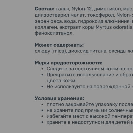
Состав:
тальк, Nylon
12, диметикон, ма
‑
диизостеарил малат, токоферол, Nylon
‑
зерен овса, вода, гидроксид алюминия
коллаген, экстракт коры Myrtus odorati
феноксиэтанол.
Может содержать:
слюду (mica), диоксид титана, оксиды ж
Меры предосторожности:
Следите за состоянием кожи во вр
Прекратите использование и обрат
цвета кожи.
Не используйте на поврежденной к
Условия хранения:
плотно закрывайте упаковку посл
не храните под прямыми солнечны
избегайте мест с высокой темпер
храните в недоступном для детей 