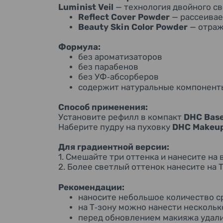
Luminist Veil
— технология двойного св
Reflect Cover Powder
— рассеивае
Beauty Skin Color Powder
— отраж
Формула:
без ароматизаторов
без парабенов
без УФ
абсорберов
‑
содержит натуральные компонент
Способ применения:
Установите рефилл в компакт
DHC Base
Наберите пудру на пуховку
DHC Makeup
Для градиентной версии:
1. Смешайте три оттенка и нанесите на 
2. Более светлый оттенок нанесите на 
Рекомендации:
наносите небольшое количество с
на Т
зону можно нанести нескольк
‑
перед обновлением макияжа удали