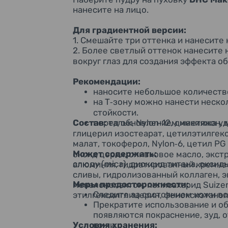
нанесите на лицо.
Для градиентной версии:
1. Смешайте три оттенка и нанесите 
2. Более светлый оттенок нанесите 
вокруг глаз для создания эффекта о
Рекомендации:
наносите небольшое количеств
на Т
зону можно нанести неско
‑
стойкости
.
Состав:
перед обновлением макияжа уд
тальк, Nylon
12, диметикон,
‑
глицерил изостеарат, цетилэтилгекс
малат, токоферол, Nylon
6, цетил PG
‑
Может содержать:
оксид церия, оливковое масло, экстр
слюду (mica), диоксид титана, оксид
алюминия, гидратированный кремнез
сливы, гидролизованный коллаген, эк
Меры предосторожности:
мевалонолактон, полисахарид Suizenj
Следите за состоянием кожи во
этилгексилглицерин, феноксиэтанол
Прекратите использование и об
появляются покраснение, зуд, 
Условия хранения:
кожи.