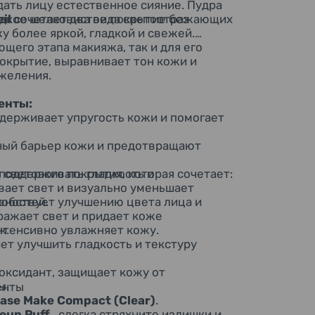
дать лицу естественное сияние. Пудра
адкое шелковистое покрытие без
il
сочетает два вида светоотражающих
у более яркой, гладкой и свежей.
щего этапа макияжа, так и для его
окрытие, выравнивает тон кожи и
яжеления.
енты:
держивает упругость кожи и помогает
ый барьер кожи и предотвращают
 светового покрытия, которая сочетает:
поддерживать гладкость и
вает свет и визуально уменьшает
вностей.
обствует улучшению цвета лица и
ражает свет и придает коже
к.
нтенсивно увлажняет кожу.
ет улучшить гладкость и текстуру
оксидант, защищает кожу от
ы.
енты
ase Make Compact (Clear
)
.
eup Puff
, слегка стряхните излишки и