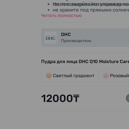
Не используйте на поврежденно
плотно закрывайте упаковку п
не храните под прямыми солне
Читать полностью
избегайте мест с высокой тем
храните в недоступном для дет
DHC
Производитель
Пудра для лица DHC Q10 Moisture Care 
Светлый градиент
Розовый
12000₸