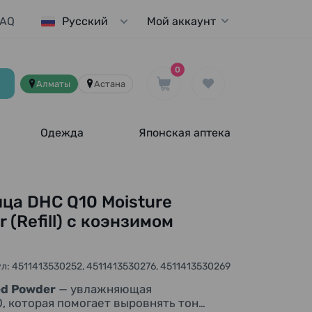
FAQ
Мой аккаунт
Русский
0
Алматы
Астана
Одежда
Японская аптека
ца DHC Q10 Moisture
 (Refill) с коэнзимом
л: 4511413530252, 4511413530276, 4511413530269
ed Powder
— увлажняющая
, которая помогает выровнять тон