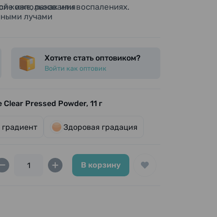
й коже, ранах или воспалениях.
осле использования
чными лучами
пературой и влажностью
ей месте.
Хотите стать оптовиком?
Войти как оптовик
Clear Pressed Powder, 11 г
 градиент
Здоровая градация
В корзину