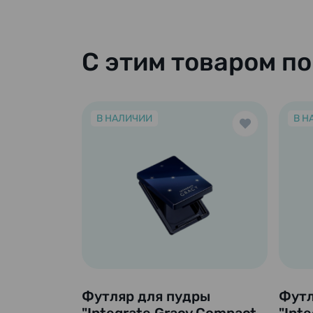
С этим товаром п
В НАЛИЧИИ
В Н
Футляр для пудры
Футл