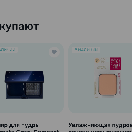
окупают
АЛИЧИИ
В НАЛИЧИИ
яр для пудры
Увлажняющая пудро