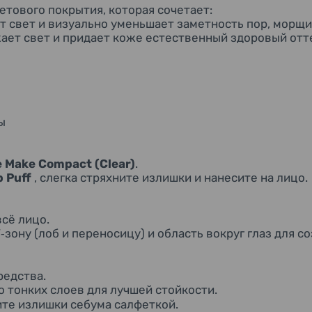
етового покрытия, которая сочетает:
т свет и визуально уменьшает заметность пор, морщи
ает свет и придает коже естественный здоровый отт
ы
 Make Compact (Clear
)
.
 Puff
, слегка стряхните излишки и нанесите на лицо.
всё лицо.
Т
зону (лоб и переносицу) и область вокруг глаз для с
‑
редства
.
о тонких слоев для лучшей стойкости
.
те излишки себума салфеткой
.