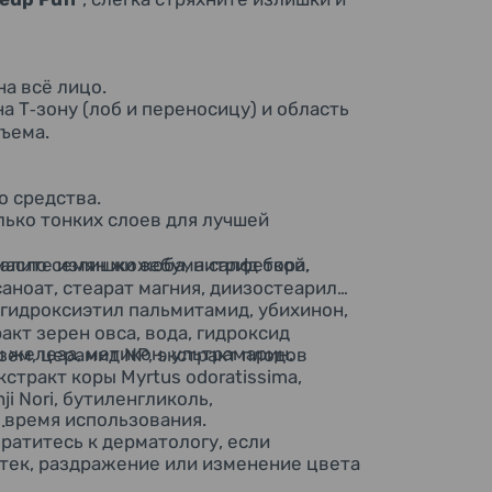
на всё лицо.
на Т
зону (лоб и переносицу) и область
‑
бъема.
о средства
.
лько тонких слоев для лучшей
алите излишки себума салфеткой
 масло семян жожоба, нитрид бора,
.
аноат, стеарат магния, диизостеарил
 гидроксиэтил пальмитамид, убихинон,
акт зерен овса, вода, гидроксид
ы железа, метикон, ультрамарин.
ем, церамид NP, экстракт плодов
стракт коры Myrtus odoratissima,
i Nori, бутиленгликоль,
 время использования.
.
ратитесь к дерматологу, если
отек, раздражение или изменение цвета