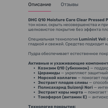
Описание
Отзывы
DHC Q10 Moisture Care Clear Pressed 
тон кожи, скрыть несовершенства и при
шелковистое покрытие без эффекта пло
Специальная технология
Luminist Veil
с
гладкой и свежей. Средство подходит к
Пудра обеспечивает естественное покр
Активные и ухаживающие компонент
Коэнзим Q10 (убихинон)
— поддер
Церамиды
— укрепляют защитный 
Морской коллаген
— помогает под
Экстракт плодов сливы
— способ
Полисахарид Suizenji Nori
— инте
Экстракт коры мирта
— помогает 
Токоферол (витамин Е)
— антиокс
Технология покрытия: