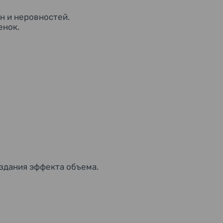
н и неровностей.
енок.
оздания эффекта объема.