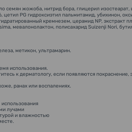
сло семян жожоба, нитрид бора, глицерил изостеарат, 
6, цетил PG гидроксиэтил пальмитамид, убихинон, окс
, гидратированный кремнезем, церамид NP, экстракт 
ssima, мевалонолактон, полисахарид Suizenji Nori, бут
елеза, метикон, ультрамарин.
емя использования.
итесь к дерматологу, если появляются покраснение, 
оже, ранах или воспалениях.
е использования
ми лучами
атурой и влажностью
месте.