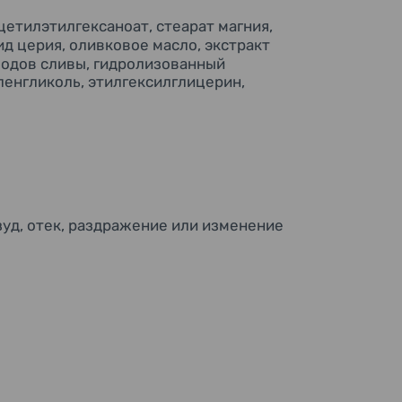
цетилэтилгексаноат, стеарат магния,
ид церия, оливковое масло, экстракт
плодов сливы, гидролизованный
иленгликоль, этилгексилглицерин,
зуд, отек, раздражение или изменение