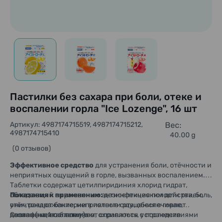
Пастилки без сахара при боли, отеке и
воспалении горла "Ice Lozenge", 16 шт
Артикул: 4987174715519, 4987174715212,
Вес:
4987174715410
40.00 g
(0 отзывов)
Эффективное средство
для устранения боли, отёчности и
неприятных ощущений в горле, вызванных воспалением.
Таблетки содержат цетилпиридиния хлорид гидрат,
обладающий выраженным антисептическим действием,
Показания к применению:
дезинфекция полости рта, боль,
уничтожают бактерии в полости рта, обеспечивают
отёк, раздражение, неприятные ощущения в горле,
дезинфекцию и помогают справиться с последствиями
вызванные воспалением, охриплость, устранение
Состав (на 1 таблетку):