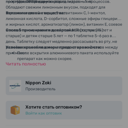
простуды, ОРВИ и других воспалительных процессов.
неприятного запаха изо рта.
Цетилпиридиния хлорид гидрат — 1 мг
Обладают свежим лимонным вкусом, подходят для
взрослых и детей старше 5 лет.
Вспомогательные вещества:
витамин С, l-ментол,
лимонная кислота, D-сорбитол, сложные эфиры глицерина
и жирных кислот, ароматизатор (лимон), витамин Е, соевое
масло, этанол, краситель жёлтый №4 (тартразин).
Способ применения и дозировка:
Взрослым (15 лет и
старше) и детям старше 5 лет — по 1 таблетке 5–6 раз в
день. Таблетку следует медленно рассасывать во рту, не
разжёвывая, соблюдая интервал не менее 2 часов между
Условия хранения и меры предосторожности:
приёмами.
После вскрытия алюминиевого пакета используйте
препарат как можно скорее.
Читать полностью
После извлечения таблетки из пластиковой
упаковки примите её сразу.
Хранить в прохладном, сухом, защищённом от
прямых солнечных лучей месте.
Nippon Zoki
Хранить в недоступном для детей месте.
Производитель
Не перекладывать в другие контейнеры (это может
привести к неправильному использованию или
изменению качества препарата).
Хотите стать оптовиком?
Войти как оптовик