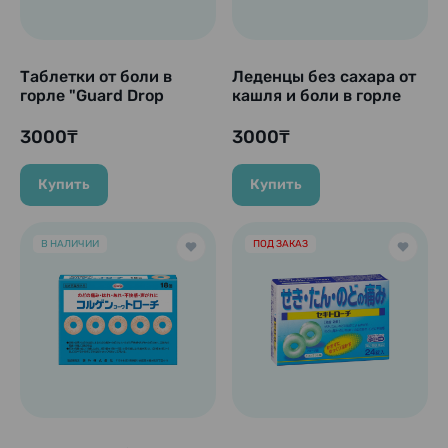
Таблетки от боли в
Леденцы без сахара от
горле "Guard Drop
кашля и боли в горле
Green Apple" со вкусом
со вкусом винограда
зеленого яблока, 24 шт
"Lulu Troche Lozenges
3000₸
3000₸
DX", 12 шт.
Купить
Купить
В НАЛИЧИИ
ПОД ЗАКАЗ