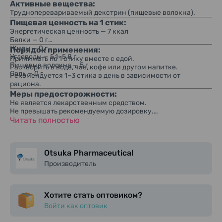
Активные вещества:
Трудноперевариваемый декстрин (пищевые волокна).
Пищевая ценность на 1 стик:
Энергетическая ценность — 7 ккал
Белки — 0 г
Жиры — 0 г
Порядок применения:
Углеводы — 5,1–5,8 г
Принимать по 1 стику вместе с едой.
Пищевые волокна — 5 г
Растворить в воде, чае, кофе или другом напитке.
Соль — 0 г
Рекомендуется 1–3 стика в день в зависимости от
рациона.
Меры предосторожности:
Не является лекарственным средством.
Не превышать рекомендуемую дозировку.
При беременности, кормлении грудью, хронических
Читать полностью
заболеваниях или приёме лекарств рекомендуется
консультация специалиста.
Otsuka Pharmaceutical
Производитель
Хотите стать оптовиком?
Войти как оптовик