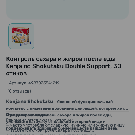
Контроль сахара и жиров после еды
Kenja no Shokutaku Double Support, 30
стиков
Артикул: 4987035541219
(0 отзывов)
-
Kenja no Shokutaku
Японский функциональный
комплекс с пищевыми волокнами для людей, которые хотят
Предназначение:
контролировать уровень сахара и жиров после еды,
Рекомендуется людям, которые:
уменьшить нагрузку от сладкой и жирной пищи и
— часто употребляют сладкую, мучную или жирную пищу
поддерживать здоровый обмен веществ каждый день.
— заботятся о контроле сахара после еды