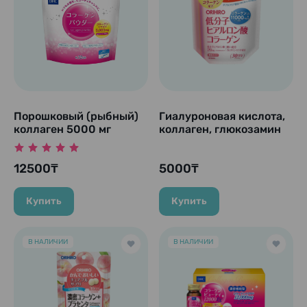
Порошковый (рыбный)
Гиалуроновая кислота,
коллаген 5000 мг
коллаген, глюкозамин
"Collagen Powder", на
и керамиды, курс 30
32 дня.
дней
12500₸
5000₸
Купить
Купить
В НАЛИЧИИ
В НАЛИЧИИ