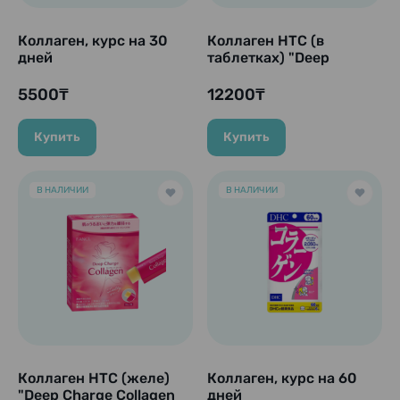
Коллаген, курс на 30
Коллаген HTC (в
дней
таблетках) "Deep
Charge Collagen", 180
таб (курс на 30 дней)
5500₸
12200₸
Купить
Купить
В НАЛИЧИИ
В НАЛИЧИИ
Коллаген HTC (желе)
Коллаген, курс на 60
"Deep Charge Collagen
дней