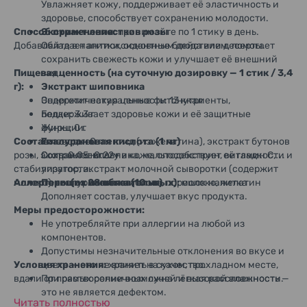
Увлажняет кожу, поддерживает её эластичность и
здоровье, способствует сохранению молодости.
Способ применения:
Экстракт лепестков розы
принимайте по 1 стику в день.
Добавляйте в напитки, основные блюда или десерты.
Обладает антиоксидантным действием, помогает
сохранить свежесть кожи и улучшает её внешний
Пищевая ценность (на суточную дозировку — 1 стик / 3,4
вид.
г):
Экстракт шиповника
Содержит натуральные фитонутриенты,
Энергетическая ценность: 13 ккал
поддерживает здоровье кожи и её защитные
Белки: 3.3 г
функции.
Жиры: 0 г
Состав:
Гиалуроновая кислота (1 мг)
Углеводы: 0 г
коллаген-пептид (из желатина), экстракт бутонов
розы, экстракт шиповника, мальтодекстрин, витамин C,
Сохраняет влагу в коже, способствует её гладкости и
Соль: 0.05–0.22 г
стабилизатор, экстракт молочной сыворотки (содержит
упругости.
молоко), гиалуроновая кислота, порошок напитка
Аллергены (из 28 обязательных):
Порошок напитка (10 мг)
молоко, желатин
Дополняет состав, улучшает вкус продукта.
Меры предосторожности:
Не употребляйте при аллергии на любой из
компонентов.
Допустимы незначительные отклонения во вкусе и
Условия хранения:
цвете — это не влияет на качество.
хранить в сухом, прохладном месте,
вдали от прямых солнечных лучей и высокой влажности.
При растворении возможна лёгкая расслоенность —
это не является дефектом.
Читать полностью
Храните в недоступном для детей месте.