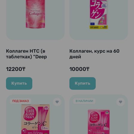
Коллаген HTC (в
Коллаген, курс на 60
таблетках) "Deep
дней
Charge Collagen", 180
таб (курс на 30 дней)
12200₸
10000₸
Купить
Купить
ПОД ЗАКАЗ
В НАЛИЧИИ