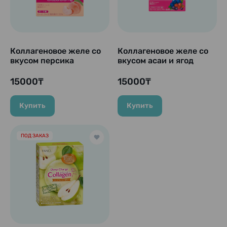
Коллагеновое желе со
Коллагеновое желе со
вкусом персика
вкусом асаи и ягод
"Collagen C Jelly", 34
"Collagen C Jelly", 31
стика
стик
15000₸
15000₸
Купить
Купить
ПОД ЗАКАЗ