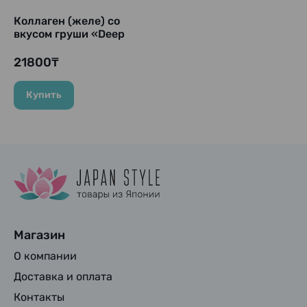
Коллаген (желе) со
вкусом груши «Deep
Charge Collagen La
France Jelly» (20 г × 10
21800₸
стиков)
Купить
Магазин
О компании
Доставка и оплата
Контакты