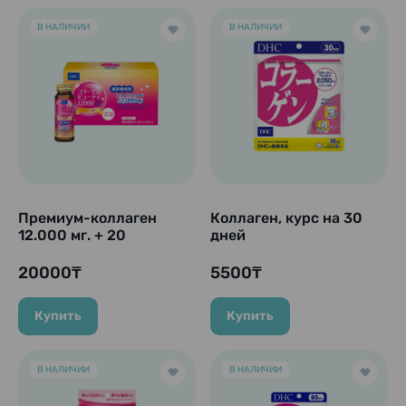
В НАЛИЧИИ
В НАЛИЧИИ
Премиум-коллаген
Коллаген, курс на 30
12.000 мг. + 20
дней
компонентов красоты
"Collagen Beauty 12000
20000₸
5500₸
EX", 10 шт. х 50 мл.
Купить
Купить
В НАЛИЧИИ
В НАЛИЧИИ