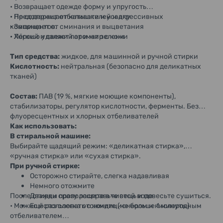
• Возвращает одежде форму и упругость
• Предотвращает катышки и усадку
• Не содержит отбеливателей и агрессивных
• Защищает от сминания и выцветания
компонентов.
• Хорошо удаляет пот и жир с кожи
• Лёгкий и свежий аромат зелени
Тип средства:
жидкое, для машинной и ручной стирки
Кислотность:
нейтральная (безопасно для деликатных
тканей)
Состав:
ПАВ (19 %, мягкие моющие компоненты),
стабилизаторы, регулятор кислотности, ферменты. Без
флуоресцентных и хлорных отбеливателей
Как использовать:
В стиральной машине:
Выбирайте щадящий режим: «деликатная стирка»,
«ручная стирка» или «сухая стирка».
При ручной стирке:
Осторожно стирайте, слегка надавливая
Немного отожмите
После стирки сразу расправьте вещь и повесьте сушиться.
Дважды прополощите в чистой воде
• Можно использовать с кондиционером и кислородным
Ещё раз слегка отожмите (не больше 1 минуты)
отбеливателем