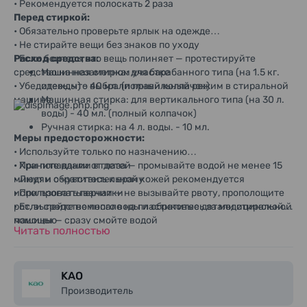
• Рекомендуется полоскать 2 раза
Перед стиркой:
• Обязательно проверьте ярлык на одежде
• Не стирайте вещи без знаков по уходу
• Если боитесь, что вещь полиняет — протестируйте
Расход средства:
средство на незаметном участке
Машинная стирка: для барабанного типа (на 1.5 кг.
• Убедитесь, что выбрали правильный режим в стиральной
одежды) - 40 мл. (полный колпачок)
машине
Машинная стирка: для вертикального типа (на 30 л.
воды) - 40 мл. (полный колпачок)
Ручная стирка: на 4 л. воды. - 10 мл.
Меры предосторожности:
• Используйте только по назначению
• Храните вдали от детей
• При попадании в глаза — промывайте водой не менее 15
• Людям с чувствительной кожей рекомендуется
минут и обратитесь к врачу
использовать перчатки
• При проглатывании — не вызывайте рвоту, прополощите
• Если средство попало на пластиковые детали стиральной
рот, выпейте немного воды и обратитесь за медицинской
машины — сразу смойте водой
помощью
Читать полностью
• Если замёрзло — дайте нагреться до комнатной
температуры
KAO
Производитель