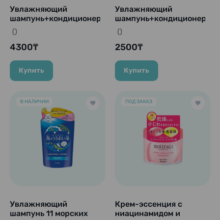
Увлажняющий
Увлажняющий
шампунь+кондиционер
шампунь+кондиционер
11 морских водорослей
11 морских водорослей
()
()
+ морская вода +
+ морская вода +
коллаген "Umi No Urioi
4300₸
коллаген "Umi No Urioi
2500₸
Sou", 490 мл
Sou", 380 мл (Сменный
блок)
Купить
Купить
В НАЛИЧИИ
ПОД ЗАКАЗ
Увлажняющий
Крем-эссенция с
шампунь 11 морских
ниацинамидом и