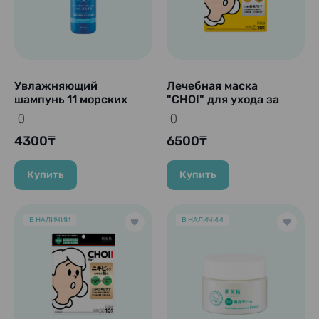
Увлажняющий
Лечебная маска
шампунь 11 морских
"CHOI" для ухода за
водорослей + морская
кожей и порами, 10 шт.
()
()
вода + коллаген "Umi
No Urioi Sou", 490 мл.
4300₸
6500₸
Купить
Купить
В НАЛИЧИИ
В НАЛИЧИИ