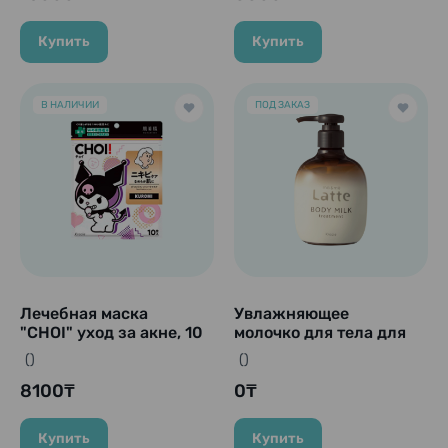
Купить
Купить
В НАЛИЧИИ
ПОД ЗАКАЗ
Лечебная маска
Увлажняющее
"CHOI" уход за акне, 10
молочко для тела для
шт.
мамы и ребёнка с
()
()
ароматом яблока и
8100₸
пиона Kracie mä & më
0₸
Latte Treatment Body
Milk, 310 г
Купить
Купить