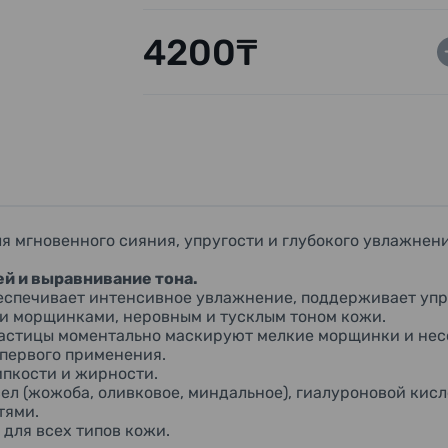
4200₸
ля мгновенного сияния, упругости и глубокого увлажнен
й и выравнивание тона.
печивает интенсивное увлажнение, поддерживает упруг
и морщинками, неровным и тусклым тоном кожи.
стицы моментально маскируют мелкие морщинки и несо
 первого применения.
ипкости и жирности.
 (жожоба, оливковое, миндальное), гиалуроновой кисло
тями.
для всех типов кожи.