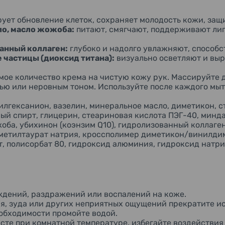
ует обновление клеток, сохраняет молодость кожи, защи
ло, масло жожоба:
питают, смягчают, поддерживают лип
анный коллаген:
глубоко и надолго увлажняют, способ
частицы (диоксид титана):
визуально осветляют и выр
ое количество крема на чистую кожу рук. Массируйте д
ью или неровным тоном. Используйте после каждого мыт
илгексанион, вазелин, минеральное масло, диметикон, с
ый спирт, глицерин, стеариновая кислота ПЭГ-40, минда
оба, убихинон (коэнзим Q10), гидролизованный коллаген
етилтаурат натрия, кроссполимер диметикон/винилдим
т, полисорбат 80, гидроксид алюминия, гидроксид натри
ждений, раздражений или воспалений на коже.
я, зуда или других неприятных ощущений прекратите ис
еобходимости промойте водой.
есте при комнатной температуре, избегайте воздействия