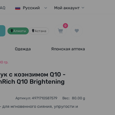
FAQ
Мой аккаунт
Русский
0
Алматы
Астана
Одежда
Японская аптека
0 гр.
ук с коэнзимом Q10 -
Rich Q10 Brightening
Артикул: 4971710587579
Вес:
80.00 g
— для мгновенного сияния, упругости и