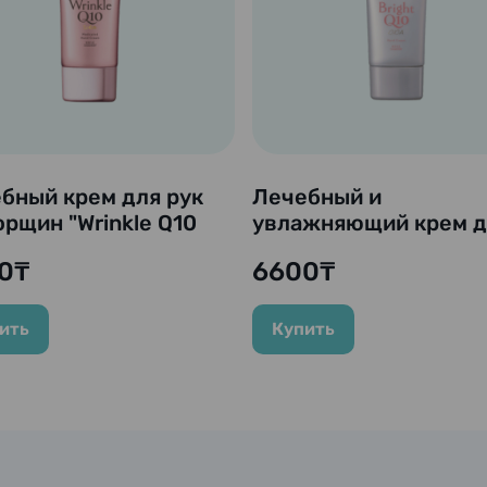
бный крем для рук
Лечебный и
орщин "Wrinkle Q10
увлажняющий крем д
ich", 60 гр.
рук "Bright Q10,
0₸
6600₸
SPF25/PA++ Coenrich
60 гр.
ить
Купить