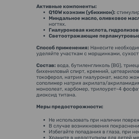
Активные компоненты:
Q10W коэнзим (убихинон):
стимулир
Миндальное масло, оливковое мас
ногтях.
Гиалуроновая кислота, гидролизов
Светоотражающие перламутровые 
Способ применения:
Нанесите необходим
уделяйте участкам с морщинками, сухост
Состав:
вода, бутиленгликоль (BG), триец
бихениловый спирт, кремний, цетеарилов
токоферол, натрия гиалуронат, масло жож
сополимер натрия акрилата/акриламидим
моноолеат, карбомер, трилоурет-4 фосфа
диоксид титана.
Меры предосторожности:
Не использовать при наличии повре
В случае возникновения покраснени
Избегайте попадания в глаза, при н
Храните в недоступном для детей м