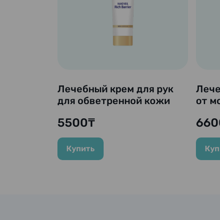
Лечебный крем для рук
Лече
для обветренной кожи
от м
"Mentholatum Hand Veil
Coenr
5500₸
660
Rich Barrier", 70 гр.
Купить
Куп