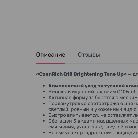
Описание
Отзывы
«
CoenRich Q10
Brightening Tone Up
»
— д
Комплексный уход за тусклой коже
Высокоочищенный коэнзим Q10W обес
Активная формула борется с мелким
Перламутровые светоотражающие ча
светлый, ровный и ухоженный вид с
Быстро впитывается, не оставляет л
Обогащён 3 видами насыщенных масел
смягчения, ухода за кутикулой и ног
Не вызывает раздражения, подходит 