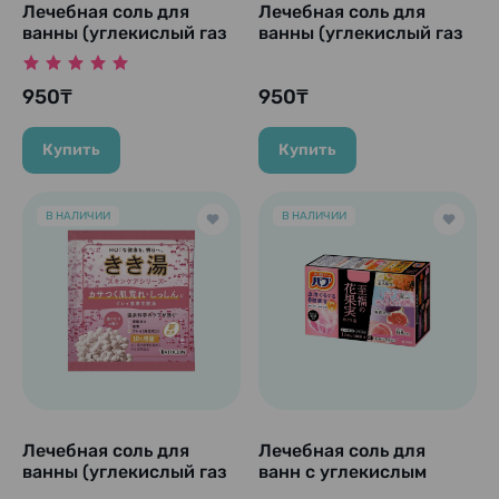
Лечебная соль для
Лечебная соль для
ванны (углекислый газ
ванны (углекислый газ
+ хлорид калия +
+ хлорид натрия)
глауберовая соль)
"Kikiyu Salt Carbonate
950₸
950₸
"Kikiyu Potassium
Hot Spring", 30 гр
Glauber's salt
Carbonate Hot
Купить
Купить
Spring",30 гр
В НАЛИЧИИ
В НАЛИЧИИ
Лечебная соль для
Лечебная соль для
ванны (углекислый газ
ванн с углекислым
+ бикарбонат натрия +
газом "Blissful Flower