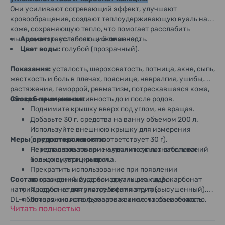
Они усиливают согревающий эффект, улучшают
кровообращение, создают теплоудерживающую вуаль на
коже, сохраняющую тепло, что помогает расслабить
мышцы, снять усталость и скованность.
Аромат:
расслабляющий лимонад.
Цвет воды:
голубой (прозрачный).
Показания:
усталость, шероховатость, потница, акне, сыпь,
жесткость и боль в плечах, пояснице, невралгия, ушибы,
растяжения, геморрой, ревматизм, потрескавшаяся кожа,
обморожения, сенситивность до и после родов.
Способ применения:
Поднимите крышку вверх под углом, не вращая.
Добавьте 30 г. средства на ванну объемом 200 л.
Используйте внешнюю крышку для измерения
Меры предосторожности:
(внутренняя линия соответствует 30 г).
Перед использованием удалите уплотнительное
Не использовать при наличии кожных заболеваний
кольцо внутри крышки.
без консультации врача.
Прекратить использование при появлении
Состав:
покраснений, зуда или других реакций.
осажденный карбонат кальция, гидрокарбонат
натрия, карбонат натрия, сульфат натрия (высушенный),
Продукт не для употребления внутрь.
DL-яблочная кислота, фумаровая кислота, соевое масло,
Осторожно использовать в ванне, чтобы избежать
Читать полностью
PEG (120), оксид магния, ароматизатор.
скольжения.
Не смешивать с другими средствами для ванн.