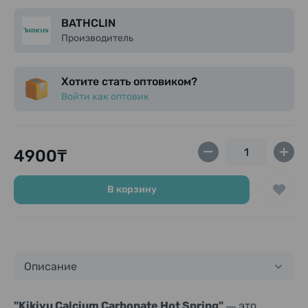
Остаточная вода подходит для стирки, но не для
замачивания деликатных тканей.
BATHCLIN
Производитель
Хотите стать оптовиком?
Войти как оптовик
4900₸
В корзину
Описание
—
"Kikiyu Calcium Carbonate Hot Spring"
это