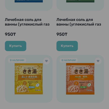
Лечебная соль для
Лечебная соль для
ванны (углекислый газ
ванны (углекислый газ
+ карбонат кальция)
и сульфат магния)
"Kikiyu Calcium
"Kikiyu Magnesium
950₸
950₸
Carbonate Hot Spring",
Carbonate Hot Spring",
30 гр.
30 гр.
Купить
Купить
В НАЛИЧИИ
В НАЛИЧИИ