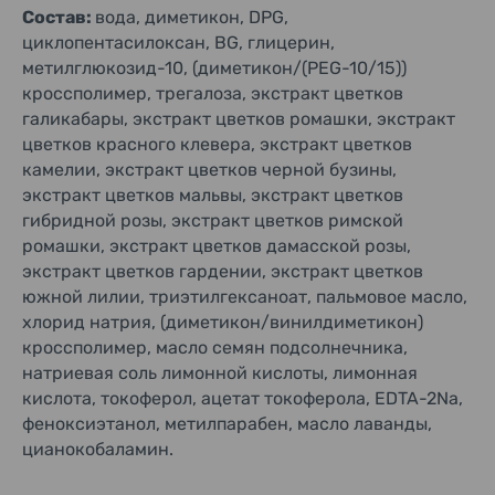
Состав:
вода, диметикон, DPG,
циклопентасилоксан, BG, глицерин,
метилглюкозид-10, (диметикон/(PEG-10/15))
кроссполимер, трегалоза, экстракт цветков
галикабары, экстракт цветков ромашки, экстракт
цветков красного клевера, экстракт цветков
камелии, экстракт цветков черной бузины,
экстракт цветков мальвы, экстракт цветков
гибридной розы, экстракт цветков римской
ромашки, экстракт цветков дамасской розы,
экстракт цветков гардении, экстракт цветков
южной лилии, триэтилгексаноат, пальмовое масло,
хлорид натрия, (диметикон/винилдиметикон)
кроссполимер, масло семян подсолнечника,
натриевая соль лимонной кислоты, лимонная
кислота, токоферол, ацетат токоферола, EDTA-2Na,
феноксиэтанол, метилпарабен, масло лаванды,
цианокобаламин.