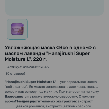
Увлажняющая маска «Все в одном» с
маслом лаванды "Hanajirushi Super
Moisture L", 220 г.
Артикул: 4952458217843
(0 отзывов)
"Hanajirushi Super Moisture L"
— универсальная маска
"всё в одном". Ее можно использовать для: лица, тела,
волос и как основу под макияж.
При нанесении на кожу
превращается в косметическую сыворотку.
В составе:
С нежным
ароматом лаванды.
11 видов растительных экстрактов:
экстракт
цветков ромашки, экстракт цветков красного