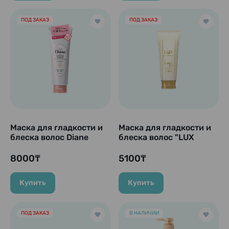
ПОД ЗАКАЗ
ПОД ЗАКАЗ
Маска для гладкости и
Маска для гладкости и
блеска волос Diane
блеска волос "LUX
Perfect Beauty Extra
LUMINIQU - Botanical
Shine, NatureLab, 180 г
Pure", 170 гр
8000₸
5100₸
Купить
Купить
ПОД ЗАКАЗ
В НАЛИЧИИ