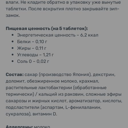
влаги. Не кладите обратно в упаковку уже вынутые
таблетки. После вскрытия плотно закрывайте зип-
замок.
Пищевая ценность (на 5 таблеток):
Энергетическая ценность – 6,2 ккал
Белки – 0,10 г
Жиры – 0,11 г
Углеводы – 1,21 г
Соль 0 – 0,02 г
Состав:
сахар (производство Япония), декстрин,
доломит, обезжиренное молоко, крахмал,
растительные лактобактерии (обработанные
термически) / кальций из раковин, сложные эфиры
сахарозы и жирных кислот, ароматизатор, кислоты,
подсластители (аспартам, L-фенилаланин,
сукралоза), витамин D.
Аллергены:
молоко.