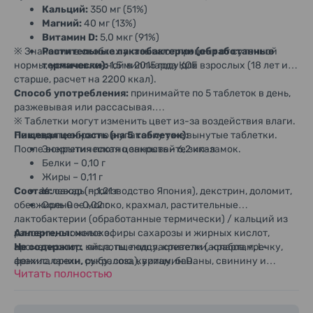
Кальций:
350 мг (51%)
Магний:
40 мг (13%)
Витамин D:
5,0 мкг (91%)
※ Значения в скобках указывают процент от суточной
Растительные лактобактерии (обработанные
нормы, установленной в 2015 году для взрослых (18 лет и
термически):
1,5 миллиарда КОЕ
старше, расчет на 2200 ккал).
Способ употребления:
принимайте по 5 таблеток в день,
разжевывая или рассасывая.
※ Таблетки могут изменить цвет из-за воздействия влаги.
Не кладите обратно в упаковку уже вынутые таблетки.
Пищевая ценность (на 5 таблеток):
После вскрытия плотно закрывайте зип-замок.
Энергетическая ценность – 6,2 ккал
Белки – 0,10 г
Жиры – 0,11 г
Состав:
Углеводы – 1,21 г
сахар (производство Япония), декстрин, доломит,
обезжиренное молоко, крахмал, растительные
Соль 0 – 0,02 г
лактобактерии (обработанные термически) / кальций из
раковин, сложные эфиры сахарозы и жирных кислот,
Аллергены:
молоко.
ароматизатор, кислоты, подсластители (аспартам, L-
Не содержит:
яйца, пшеницу, креветки, крабов, гречку,
фенилаланин, сукралоза), витамин D.
арахис, орехи, рыбу, сою, курицу, бананы, свинину и
Читать полностью
другие распространенные аллергены.