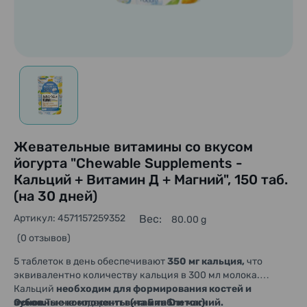
Жевательные витамины со вкусом
йогурта "Chewable Supplements -
Кальций + Витамин Д + Магний", 150 таб.
(на 30 дней)
Артикул: 4571157259352
Вес:
80.00 g
(0 отзывов)
5 таблеток в день обеспечивают
350 мг кальция,
что
эквивалентно количеству кальция в 300 мл молока.
Кальций
необходим для формирования костей и
зубов.
Основные компоненты (на 5 таблеток):
Также содержит
витамин D и магний.