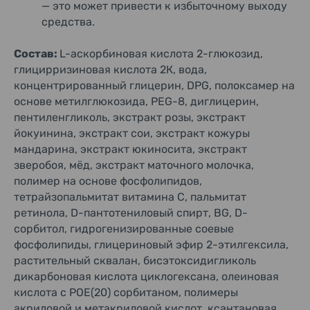
— это может привести к избыточному выходу
средства.
Состав:
L-аскорбиновая кислота 2-глюкозид,
глицирризиновая кислота 2К, вода,
концентрированный глицерин, DPG, полоксамер на
основе метилглюкозида, PEG-8, диглицерин,
пентиленгликоль, экстракт розы, экстракт
йокуинина, экстракт сои, экстракт кожуры
мандарина, экстракт юкиносита, экстракт
зверобоя, мёд, экстракт маточного молочка,
полимер на основе фосфолипидов,
тетрайзопальмитат витамина C, пальмитат
ретинола, D-пантотениловый спирт, BG, D-
сорбитол, гидрогенизированные соевые
фосфолипиды, глицериновый эфир 2-этилгексила,
растительный сквалан, бисэтоксидигликоль
дикарбоновая кислота циклогексана, олеиновая
кислота с POE(20) сорбитаном, полимеры
акриловой и метакриловой кислот, ксантановая