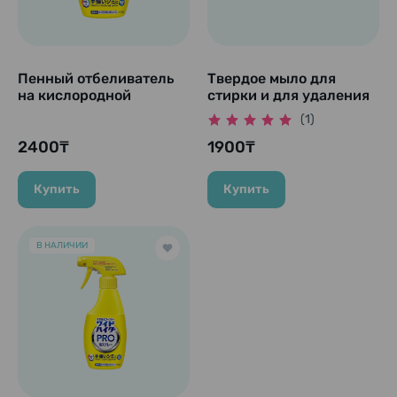
Пенный отбеливатель
Твердое мыло для
на кислородной
стирки и для удаления
основе, безопасный
грязи "Utamaro Soap"
(1)
для цветных вещей
133 гр.
"Haiter PRO", 300 мл
2400₸
1900₸
(Запасной блок)
Купить
Купить
В НАЛИЧИИ