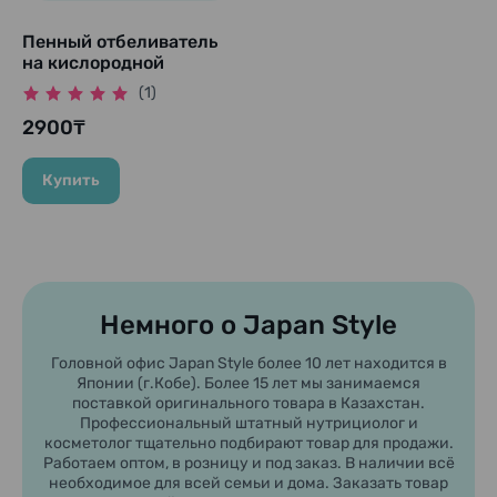
Пенный отбеливатель
на кислородной
основе, безопасный
(1)
для цветных вещей
"Haiter PRO", 300 мл.
2900₸
Купить
Немного о Japan Style
Головной офис Japan Style более 10 лет находится в
Японии (г.Кобе). Более 15 лет мы занимаемся
поставкой оригинального товара в Казахстан.
Профессиональный штатный нутрициолог и
косметолог тщательно подбирают товар для продажи.
Работаем оптом, в розницу и под заказ. В наличии всё
необходимое для всей семьи и дома. Заказать товар