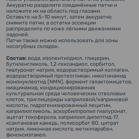
Аккуратно разделите соединённые патчи и
наложите их на область под глазами.
Оставьте на 5–10 минут, затем аккуратно
снимите патчи, а остатки эссенции
распределите по коже лёгкими движениями
ладоней.
Патчи также можно использовать для зоны
носогубных складок.
Состав:
вода, изопентилдиол, глицерин,
бутиленгликоль, 1,2‑гександиол, сорбитол,
гиалуронат натрия, водорастворимый коллаген,
водорастворимый протеогликан, никотинамид
мононуклеотид (NMN), фермент галактомицетов,
ниацинамид, кондиционированная
культуральная среда человеческих стволовых
клеток, триглицериды каприловой/каприновой
кислоты, гидрогенизированный лецитин,
каприлилгликоль, аскорбилпропил гиалуронат,
ацетат токоферола, каприлоил дипептид‑17,
ксантановая камедь, полисорбат 80, цитрат
натрия, лимонная кислота, метилпарабен,
феноксиэтанол.