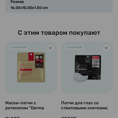
Размер
16.00x15.00x1.50 cm
С этим товаром покупают
В НАЛИЧИИ
В НАЛИЧИИ
Маски-патчи с
Патчи для глаз со
ретинолом "Derma
стволовыми клетками,
Laser Eye Sheet Super
HARI Spicule + W
VCR", 10 шт. (5 пар)
Human Stem Cells, 60