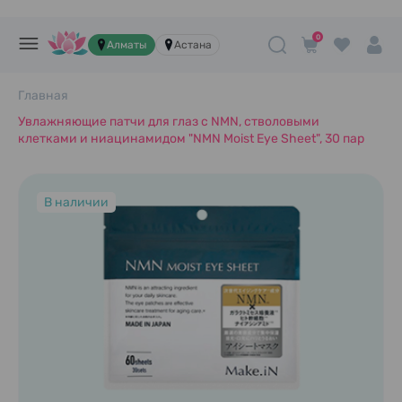
0
Алматы
Астана
Главная
Увлажняющие патчи для глаз с NMN, стволовыми
клетками и ниацинамидом "NMN Moist Eye Sheet", 30 пар
В наличии