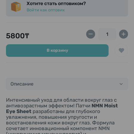
влагу.
Избегайте попадания средства в глаза. При
Хотите стать оптовиком?
Коллаген и протеогликаны:
Повышают
попадании немедленно промойте тёплой
Войти как оптовик
упругость и эластичность кожи,
водой.
поддерживают её гладкость и мягкость.
Не используйте патчи повторно и не
Витамин Е:
Обладает антиоксидантным
оставляйте их на коже во время сна.
действием, защищает кожу от воздействия
Храните продукт вдали от прямых
5800₸
внешних факторов.
солнечных лучей и высоких температур, в
недоступном для детей месте.
В корзину
Описание
Интенсивный уход для области вокруг глаз с
антивозрастным эффектом! Патчи
NMN Moist
Eye Sheet
разработаны для глубокого
увлажнения, повышения упругости и
восстановления кожи вокруг глаз. Формула
сочетает инновационный компонент NMN