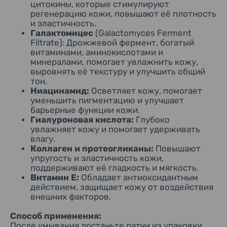
цитокины, которые стимулируют
регенерацию кожи, повышают её плотность
и эластичность.
Галактомицес
(Galactomyces Ferment
Filtrate): Дрожжевой фермент, богатый
витаминами, аминокислотами и
минералами, помогает увлажнить кожу,
выровнять её текстуру и улучшить общий
тон.
Ниацинамид:
Осветляет кожу, помогает
уменьшить пигментацию и улучшает
барьерные функции кожи.
Гиалуроновая кислота:
Глубоко
увлажняет кожу и помогает удерживать
влагу.
Коллаген и протеогликаны:
Повышают
упругость и эластичность кожи,
поддерживают её гладкость и мягкость.
Витамин Е:
Обладает антиоксидантным
действием, защищает кожу от воздействия
внешних факторов.
Способ применения:
После умывания достаньте патчи из упаковки.