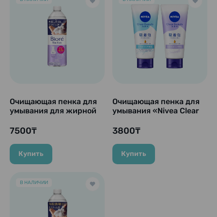
Очищающая пенка для
Очищающая пенка для
умывания для жирной
умывания «Nivea Clear
кожи лица "Biore The
Beauty» с белой
Face - Oil Control", 340
глиной, 130 г
7500₸
3800₸
мл (Сменный блок)
Купить
Купить
В НАЛИЧИИ