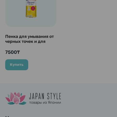
Пенка для умывания от
черных точек и для
гладкой кожи "Biore
The Face - Smooth
7500₸
Clear", 340 мл.
(Сменный блок)
Купить