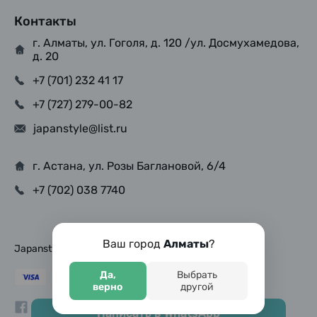
Контакты
г. Алматы, ул. Гоголя, д. 120 /ул. Досмухамедова,
д. 20
+7 (701) 232 41 17
+7 (727) 279-00-82
japanstyle@list.ru
г. Астана, ул. Розы Баглановой, 6/4
+7 (702) 038 7740
Ваш город
Алматы
?
Japanstyle © Copyright 2025, Все права защищены
Да,
Выбрать
верно
другой
Написать в WhatsApp