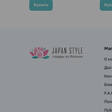
Купить
Куп
Ма
О к
Дос
Кон
Бло
F.A.
Пол
Пуб