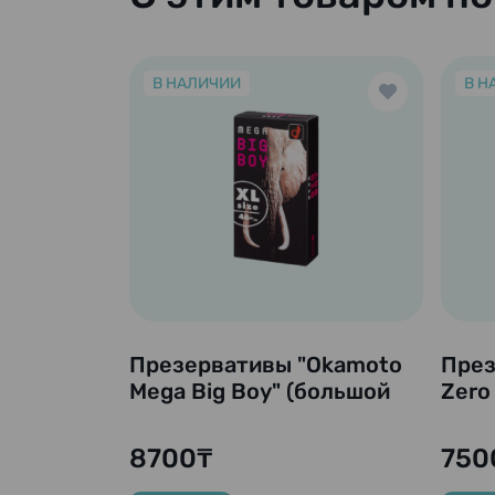
В НАЛИЧИИ
В Н
Презервативы "Okamoto
През
Mega Big Boy" (большой
Zero 
размер с макс.
Разм
диаметром 46 мм.), 12
8700₸
750
шт.