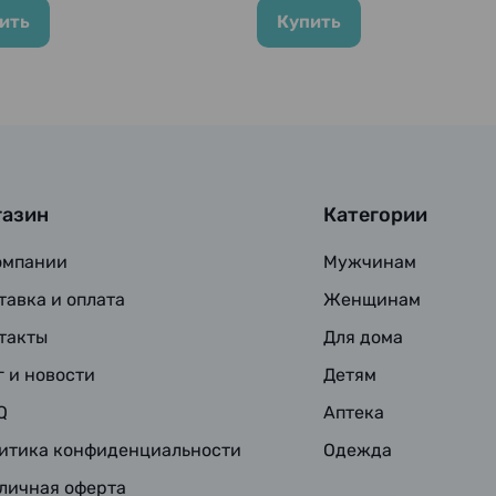
шт.
ить
Купить
газин
Категории
омпании
Мужчинам
тавка и оплата
Женщинам
такты
Для дома
г и новости
Детям
Q
Аптека
итика конфиденциальности
Одежда
личная оферта