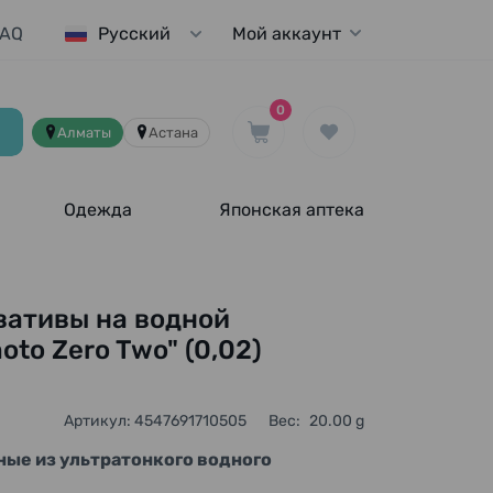
FAQ
Мой аккаунт
Русский
0
Алматы
Астана
Одежда
Японская аптека
вативы на водной
to Zero Two" (0,02)
Артикул: 4547691710505
Вес:
20.00 g
ые из ультратонкого водного