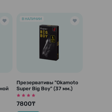
В НАЛИЧИИ
Презервативы "Okamoto
ной
Super Big Boy" (37 мм.)
Размер L, 12 шт.
7800₸
 3