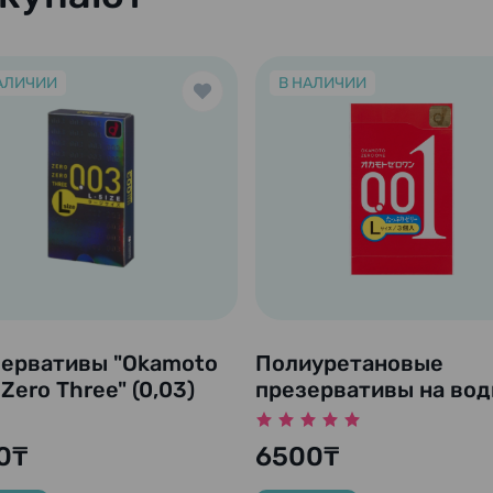
АЛИЧИИ
В НАЛИЧИИ
ервативы "Okamoto
Полиуретановые
Zero Three" (0,03)
презервативы на вод
ер L, 10 шт.
основе со смазкой
"Okamoto Zero One"
0₸
6500₸
(0,01) Размер Regular,