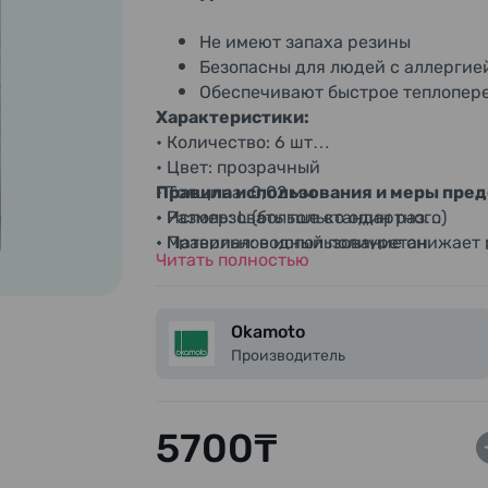
Не имеют запаха резины
Безопасны для людей с аллергией
Обеспечивают быстрое теплопер
Характеристики:
• Количество: 6 шт
• Цвет: прозрачный
• Толщина: 0,02 мм
Правила использования и меры пре
• Размер: L (больше стандартного)
• Использовать только один раз
• Материал: водный полиуретан
• Правильное использование снижает 
Читать полностью
• Запах: отсутствует
гарантирует 100% защиту
• Поверхность: гладкая
• Хранить в прохладном, сухом месте,
• Смазка: обильная
высоких температур
Okamoto
Производитель
5700₸