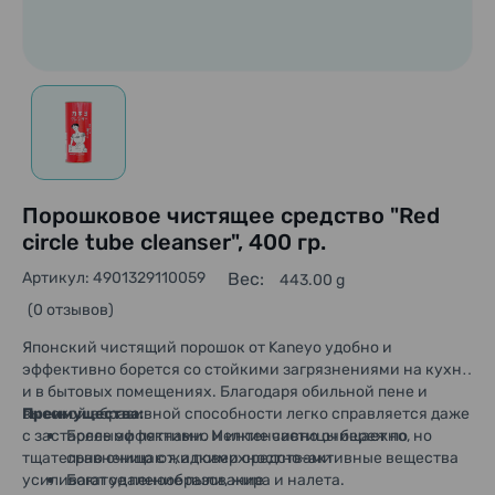
Порошковое чистящее средство "Red
circle tube cleanser", 400 гр.
Артикул: 4901329110059
Вес:
443.00 g
(0 отзывов)
Японский чистящий порошок от Kaneyo удобно и
эффективно борется со стойкими загрязнениями на кухне
и в бытовых помещениях. Благодаря обильной пене и
высокой абразивной способности легко справляется даже
Преимущества:
с застарелыми пятнами. Мелкие частицы бережно, но
Более эффективно и интенсивно очищает по
тщательно очищают, а поверхностно-активные вещества
сравнению с жидкими средствами
усиливают удаление пыли, жира и налета.
Богатое пенообразование