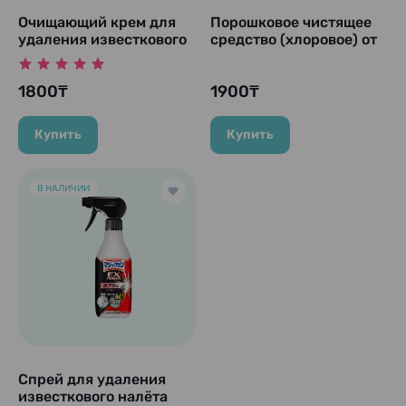
Очищающий крем для
Порошковое чистящее
удаления известкового
средство (хлоровое) от
налета и пригоревших
пятен, для
пятен на раковинах,
дезинфекции и
1800₸
1900₸
кранах, кастрюлях и
отбеливания "Super
плитах "Homing", 400
Foaming Cleanser", 400
гр.
гр.
Купить
Купить
В НАЛИЧИИ
Спрей для удаления
известкового налёта