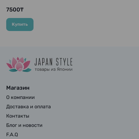
Magiclean EXPOWER
KAO, 400 мл
7500₸
Купить
Магазин
О компании
Доставка и оплата
Контакты
Блог и новости
F.A.Q