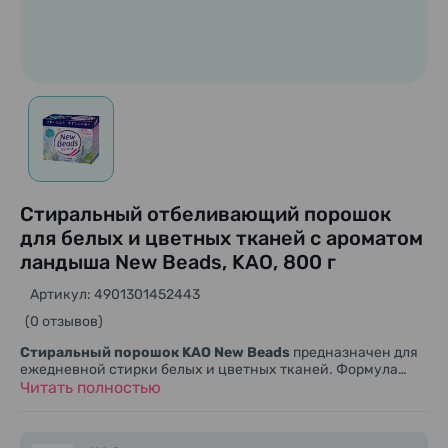
Стиральный отбеливающий порошок
для белых и цветных тканей с ароматом
ландыша New Beads, KAO, 800 г
Артикул: 4901301452443
(0 отзывов)
Стиральный порошок KAO New Beads
предназначен для
ежедневной стирки белых и цветных тканей. Формула
сочетает очищающие компоненты, кислородный
Читать полностью
отбеливатель и дезодорирующее действие, помогая
эффективно удалять загрязнения, поддерживать яркость
тканей и придавать белью свежий аромат цветущего