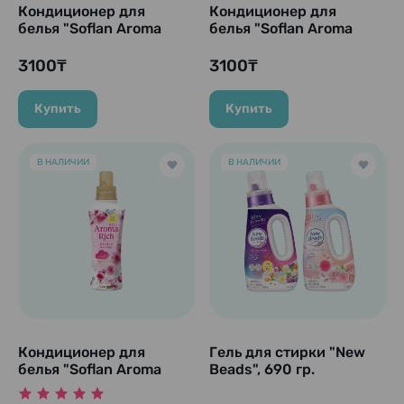
Кондиционер для
Кондиционер для
белья "Soflan Aroma
белья "Soflan Aroma
Rich", 520 мл
Rich - Claire", 480 мл
3100₸
3100₸
Купить
Купить
В НАЛИЧИИ
В НАЛИЧИИ
Кондиционер для
Гель для стирки "New
белья "Soflan Aroma
Beads", 690 гр.
Rich - Sakura", 400 мл