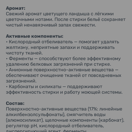
порошок подходит для регулярного ухода за большинством
Аромат:
повседневных тканей и обеспечивает привычное
Свежий аромат цветущего ландыша с лёгкими
японское качество стирки.
цветочными нотами. После стирки бельё сохраняет
чистый ненавязчивый запах свежести.
Активные компоненты:
• Кислородный отбеливатель — помогает удалять
желтизну, неприятные запахи и поддерживать
чистоту тканей.
• Ферменты — способствуют более эффективному
удалению белковых загрязнений при стирке.
• Анионные поверхностно-активные вещества —
обеспечивают очищение тканей от повседневных
загрязнений.
• Карбонаты и силикаты — поддерживают
эффективность стирки и работу моющей системы.
Состав:
Поверхностно-активные вещества (17%: линейные
алкилбензолсульфонаты), смягчитель воды
(алюмосиликат), щелочные компоненты (карбонат),
регулятор pH, кислородный отбеливатель,
диспергирующий агент, ферменты.