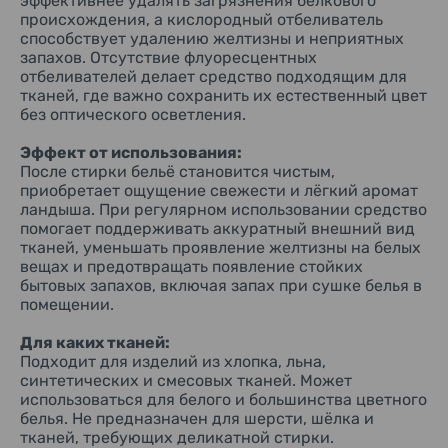
эффективнее удалять загрязнения белкового
(алюмосиликат), щелочные компоненты (карбонат),
происхождения, а кислородный отбеливатель
регулятор pH, кислородный отбеливатель,
способствует удалению желтизны и неприятных
диспергирующий агент, ферменты.
запахов. Отсутствие флуоресцентных
Способ применения:
отбеливателей делает средство подходящим для
Используйте рекомендованное производителем
тканей, где важно сохранить их естественный цвет
количество порошка в зависимости от степени
без оптического осветления.
загрязнения белья, объёма загрузки и жёсткости воды.
Засыпьте средство в предназначенный для стирального
Эффект от использования:
порошка отсек стиральной машины или используйте при
После стирки бельё становится чистым,
ручной стирке.
приобретает ощущение свежести и лёгкий аромат
ландыша. При регулярном использовании средство
Меры предосторожности:
Хранить в сухом месте, недоступном для детей. Избегать
помогает поддерживать аккуратный внешний вид
попадания порошка в глаза. При попадании тщательно
тканей, уменьшать проявление желтизны на белых
промыть водой. Не использовать не по назначению. После
вещах и предотвращать появление стойких
применения рекомендуется плотно закрывать упаковку
бытовых запахов, включая запах при сушке белья в
для защиты порошка от влаги.
помещении.
Почему выбирают New Beads:
Для каких тканей:
New Beads сочетает эффективное очищение, кислородное
Подходит для изделий из хлопка, льна,
отбеливание и свежий цветочный аромат в одном
средстве для ежедневной стирки. Отсутствие
синтетических и смесовых тканей. Может
флуоресцентных отбеливателей помогает сохранить
использоваться для белого и большинства цветного
естественный оттенок тканей, а дезодорирующее
белья. Не предназначен для шерсти, шёлка и
действие делает бельё свежим даже после сушки в
тканей, требующих деликатной стирки.
помещении. Благодаря сбалансированной формуле