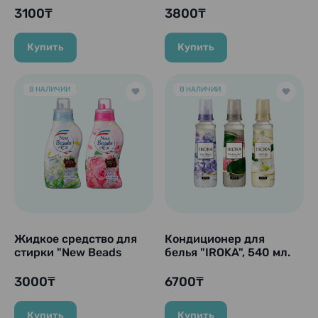
3100₸
3800₸
Купить
Купить
В НАЛИЧИИ
В НАЛИЧИИ
Жидкое средство для
Кондиционер для
стирки "New Beads
белья "IROKA", 540 мл.
Pure Craft", 740 гр.
3000₸
6700₸
Купить
Купить