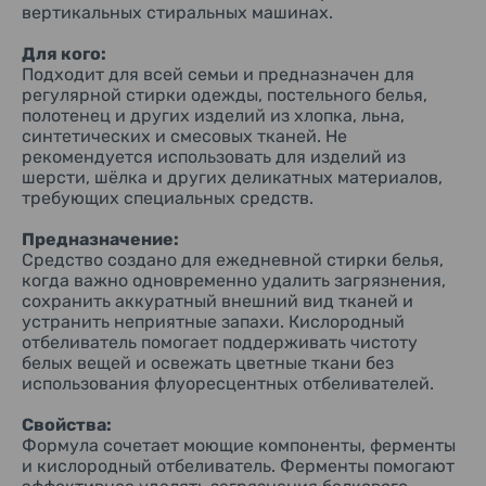
вертикальных стиральных машинах.
Для каких тканей:
Подходит для изделий из хлопка, льна, синтетических и
смесовых тканей. Может использоваться для белого и
Для кого:
большинства цветного белья. Не предназначен для
Подходит для всей семьи и предназначен для
шерсти, шёлка и тканей, требующих деликатной стирки.
регулярной стирки одежды, постельного белья,
полотенец и других изделий из хлопка, льна,
Аромат:
синтетических и смесовых тканей. Не
Свежий аромат цветущего ландыша с лёгкими цветочными
рекомендуется использовать для изделий из
нотами. После стирки бельё сохраняет чистый
шерсти, шёлка и других деликатных материалов,
ненавязчивый запах свежести.
требующих специальных средств.
Активные компоненты:
• Кислородный отбеливатель — помогает удалять
Предназначение:
желтизну, неприятные запахи и поддерживать чистоту
Средство создано для ежедневной стирки белья,
тканей.
когда важно одновременно удалить загрязнения,
• Ферменты — способствуют более эффективному
сохранить аккуратный внешний вид тканей и
удалению белковых загрязнений при стирке.
устранить неприятные запахи. Кислородный
• Анионные поверхностно-активные вещества —
отбеливатель помогает поддерживать чистоту
обеспечивают очищение тканей от повседневных
белых вещей и освежать цветные ткани без
загрязнений.
• Карбонаты и силикаты — поддерживают эффективность
использования флуоресцентных отбеливателей.
стирки и работу моющей системы.
Свойства:
Состав:
Формула сочетает моющие компоненты, ферменты
Поверхностно-активные вещества (17%: линейные
и кислородный отбеливатель. Ферменты помогают
алкилбензолсульфонаты), смягчитель воды