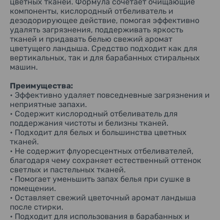
Предназначение:
цветных тканей. Формула сочетает очищающие
Средство создано для ежедневной стирки белья, когда
компоненты, кислородный отбеливатель и
важно одновременно удалить загрязнения, сохранить
дезодорирующее действие, помогая эффективно
аккуратный внешний вид тканей и устранить неприятные
удалять загрязнения, поддерживать яркость
запахи. Кислородный отбеливатель помогает
тканей и придавать белью свежий аромат
поддерживать чистоту белых вещей и освежать цветные
цветущего ландыша. Средство подходит как для
ткани без использования флуоресцентных отбеливателей.
вертикальных, так и для барабанных стиральных
машин.
Свойства:
Формула сочетает моющие компоненты, ферменты и
кислородный отбеливатель. Ферменты помогают
Преимущества:
эффективнее удалять загрязнения белкового
• Эффективно удаляет повседневные загрязнения и
происхождения, а кислородный отбеливатель
неприятные запахи.
способствует удалению желтизны и неприятных запахов.
• Содержит кислородный отбеливатель для
Отсутствие флуоресцентных отбеливателей делает
поддержания чистоты и белизны тканей.
средство подходящим для тканей, где важно сохранить их
• Подходит для белых и большинства цветных
естественный цвет без оптического осветления.
тканей.
Эффект от использования:
• Не содержит флуоресцентных отбеливателей,
После стирки бельё становится чистым, приобретает
благодаря чему сохраняет естественный оттенок
ощущение свежести и лёгкий аромат ландыша. При
светлых и пастельных тканей.
регулярном использовании средство помогает
• Помогает уменьшить запах белья при сушке в
поддерживать аккуратный внешний вид тканей,
помещении.
уменьшать проявление желтизны на белых вещах и
• Оставляет свежий цветочный аромат ландыша
предотвращать появление стойких бытовых запахов,
после стирки.
включая запах при сушке белья в помещении.
• Подходит для использования в барабанных и