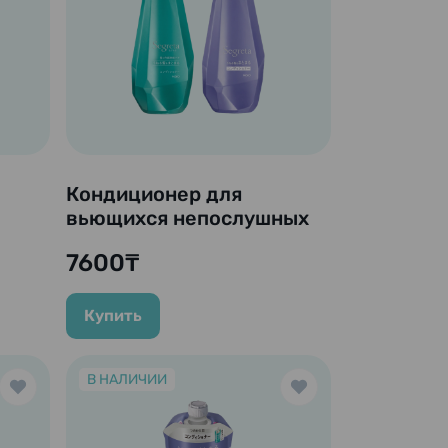
Кондиционер для
вьющихся непослушных
волос "Segreta", 430 мл.
7600₸
мл.
Купить
В НАЛИЧИИ