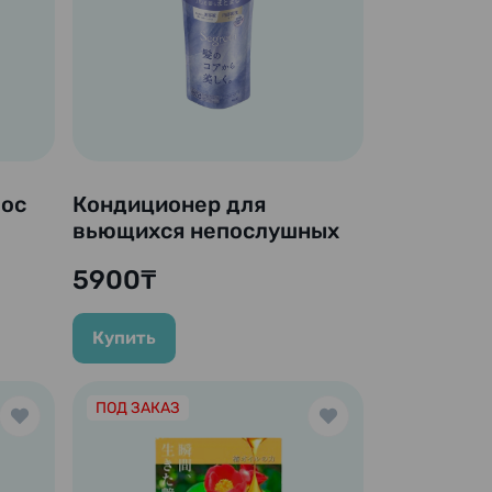
лос
Кондиционер для
вьющихся непослушных
ane
волос "Segreta", 340 мл.
5900₸
e
(Сменный блок)
Купить
ПОД ЗАКАЗ