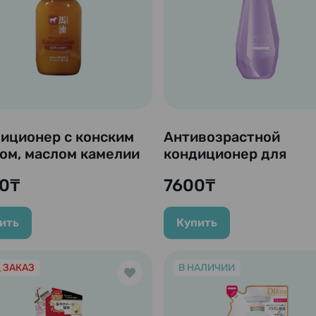
иционер с конским
Антивозрастной
ом, маслом камелии
кондиционер для
алуроновой
упругости и блеска
0₸
7600₸
отой "Kumano", 600
волос "Segreta", 430 
ить
Купить
 ЗАКАЗ
В НАЛИЧИИ