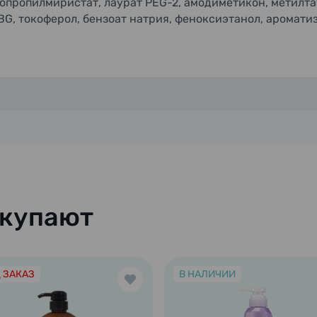
зопропилмиристат, лаурат PEG-2, амодиметикон, метилта
BG, токоферол, бензоат натрия, феноксиэтанол, аромати
окупают
 ЗАКАЗ
В НАЛИЧИИ