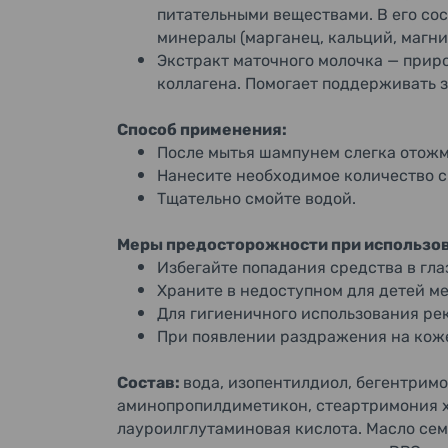
питательными веществами. В его со
минералы (марганец, кальций, магни
Экстракт маточного молочка — прир
коллагена. Помогает поддерживать з
Способ применения:
После мытья шампунем слегка отожм
Нанесите необходимое количество ср
Тщательно смойте водой.
Меры предосторожности при использов
Избегайте попадания средства в гла
Храните в недоступном для детей ме
Для гигиеничного использования ре
При появлении раздражения на коже 
Состав:
вода, изопентилдиол, бегентримо
аминопропилдиметикон, стеартримония хл
лауроилглутаминовая кислота. Масло сем