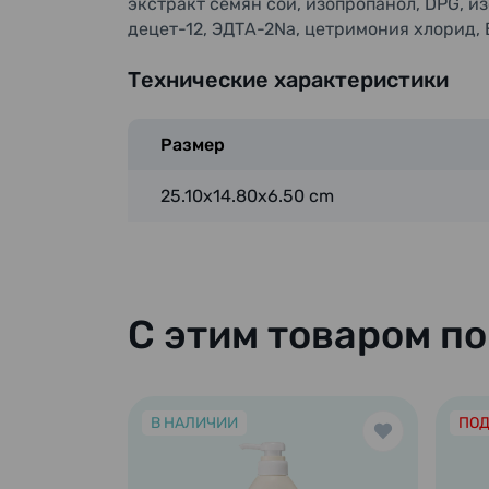
экстракт семян сои, изопропанол, DPG, и
децет-12, ЭДТА-2Na, цетримония хлорид, 
Технические характеристики
Размер
25.10x14.80x6.50 cm
С этим товаром п
В НАЛИЧИИ
ПОД