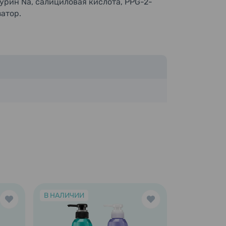
урин Na, салициловая кислота, PPG-2-
затор.
В НАЛИЧИИ