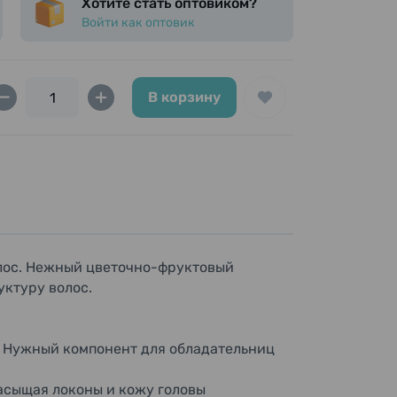
Хотите стать оптовиком?
анол, DPG, изопропилмиристат, лаурат
Войти как оптовик
 салициловая кислота, PPG-2-децет-12,
оферол, бензоат натрия, феноксиэтанол,
В корзину
лос. Нежный цветочно-фруктовый
уктуру волос.
. Нужный компонент для обладательниц
асыщая локоны и кожу головы