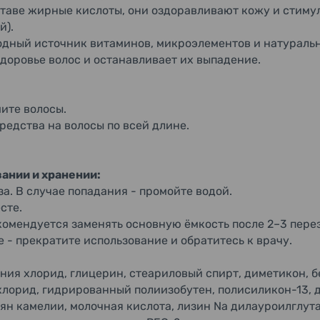
ставе жирные кислоты, они оздоравливают кожу и стиму
й).
одный источник витаминов, микроэлементов и натураль
доровье волос и останавливает их выпадение.
ите волосы.
едства на волосы по всей длине.
ании и хранении:
за. В случае попадания - промойте водой.
сте.
комендуется заменять основную ёмкость после 2–3 пере
- прекратите использование и обратитесь к врачу.
ния хлорид, глицерин, стеариловый спирт, диметикон, б
орид, гидрированный полиизобутен, полисиликон-13, д
ян камелии, молочная кислота, лизин Na дилауроилглута