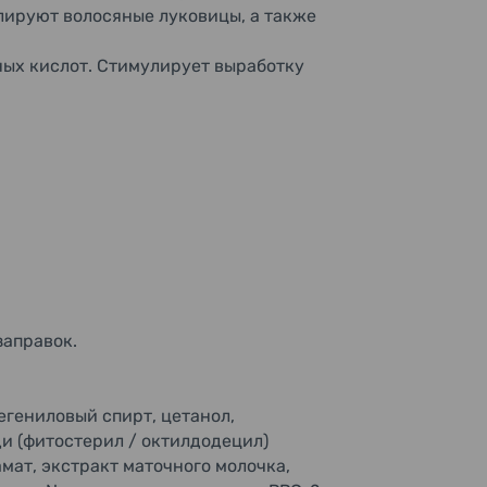
лируют волосяные луковицы, а также
ных кислот. Стимулирует выработку
заправок.
егениловый спирт, цетанол,
и (фитостерил / октилдодецил)
мат, экстракт маточного молочка,