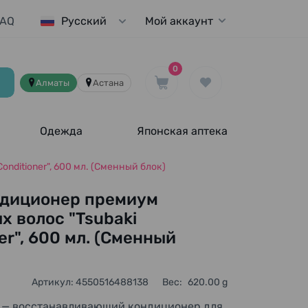
FAQ
Мой аккаунт
Русский
0
Алматы
Астана
Одежда
Японская аптека
ditioner", 600 мл. (Сменный блок)
диционер премиум
х волос "Tsubaki
er", 600 мл. (Сменный
Артикул: 4550516488138
Вес:
620.00 g
"
— восстанавливающий кондиционер для