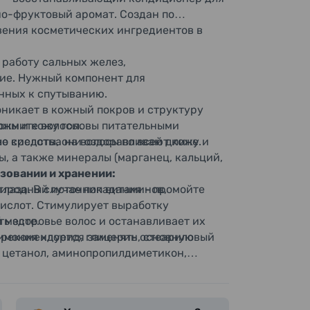
о-фруктовый аромат. Создан по
ения косметических ингредиентов в
 работу сальных желез,
ие. Нужный компонент для
онных к спутыванию.
оникает в кожный покров и структуру
оны и кожу головы питательными
ожмите волосы.
ые кислоты, они оздоравливают кожу и
о средства на волосы по всей длине.
, а также минералы (марганец, кальций,
зовании и хранении:
риродный источник витаминов,
глаза. В случае попадания - промойте
ислот. Стимулирует выработку
ь здоровье волос и останавливает их
 месте.
 рекомендуется заменять основную
римония хлорид, глицерин, стеариловый
, цетанол, аминопропилдиметикон,
 полиизобутен, полисиликон-13, ди
оже - прекратите использование и
глутаминовая кислота. Масло семян
 дилауроилглутамат, экстракт маточного