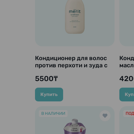
Кондиционер для волос
Конд
против перхоти и зуда с
масл
экстрактом эвкалипта и
и ги
5500₸
420
ромашки "Merit", 450 мл.
кисл
мл.
Купить
Куп
В НАЛИЧИИ
ПОД