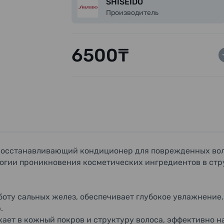
SHISEIDO
молочка, экстракт семян сои, изопроп
Производитель
PEG-2, амодиметикон, метилтаурин Na,
ЭДТА-2Na, цетримония хлорид, BG, ток
ароматизатор.
6500₸
восстанавливающий кондиционер для поврежденных во
огии проникновения косметических ингредиентов в стр
боту сальных желез, обеспечивает глубокое увлажнение
ю.
кает в кожный покров и структуру волоса, эффективно н