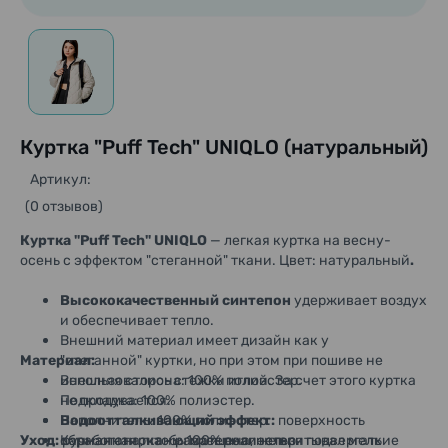
Куртка "Puff Tech" UNIQLO (натуральный)
Артикул:
(0 отзывов)
Куртка "Puff Tech" UNIQLO
— легкая куртка на весну-
осень с эффектом "стеганной" ткани. Цвет: натуральный
.
Высококачественный синтепон
удерживает воздух
и обеспечивает тепло.
Внешний материал имеет дизайн как у
Материал:
"стеганной" куртки, но при этом при пошиве не
использовались стежки иглой. За счет этого куртка
Внешняя сторона: 100% полиэстер.
не продувается.
Подкладка: 100% полиэстер.
Водоотталкивающий эффект:
Наполнитель: 100% полиэстер.
поверхность
Уход:
обработана, чтобы материал не впитывал мелкие
Карманная ткань: 100% полиэстер.
ручная стирка - разрешена, нельзя подвергать