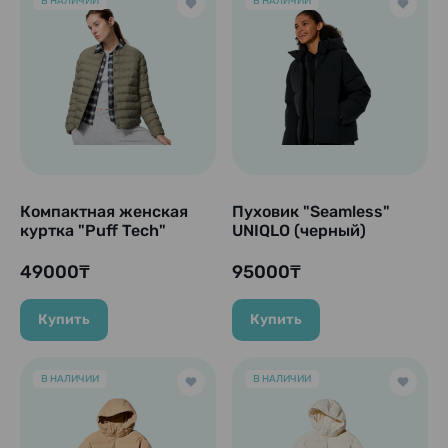
В НАЛИЧИИ
В НАЛИЧИИ
Компактная женская
Пуховик "Seamless"
куртка "Puff Tech"
UNIQLO (черный)
Compact Jacket, Olive
(Оливковый).
49000₸
95000₸
Купить
Купить
В НАЛИЧИИ
В НАЛИЧИИ