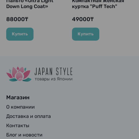
Пальто «Ultra Light
Компактная женская
Down Long Coat»
куртка "Puff Tech"
(черный), размер L
Compact Jacket, Light
(86-92 см)
Purple (Светло-
88000₸
49000₸
фиолетовый)
Купить
Купить
Магазин
О компании
Доставка и оплата
Контакты
Блог и новости