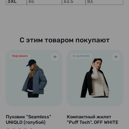
3XL
65
63.5
83
С этим товаром покупают
ПОД ЗАКАЗ
В НАЛИЧИИ
Пуховик "Seamless"
Компактный жилет
UNIQLO (голубой)
"Puff Tech", OFF WHITE
(молочно белый).