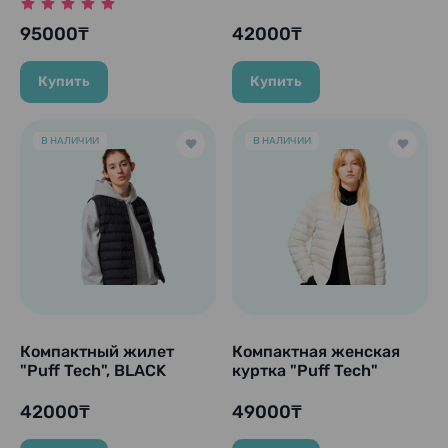
95000₸
42000₸
Купить
Купить
В НАЛИЧИИ
В НАЛИЧИИ
Компактный жилет
Компактная женская
"Puff Tech", BLACK
куртка "Puff Tech"
(черный).
Compact Jacket, White
(белый).
42000₸
49000₸