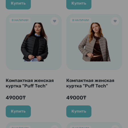
Купить
Купить
В НАЛИЧИИ
В НАЛИЧИИ
Компактная женская
Компактная женская
куртка "Puff Tech"
куртка "Puff Tech"
Compact Jacket, Black
Compact Jacket, GREY
(черный).
(серый).
49000₸
49000₸
Купить
Купить