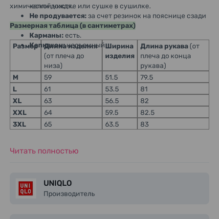
химической чистке или сушке в сушилке.
капли дождя.
Не продувается:
за счет резинок на пояснице сзади
Размерная таблица (в сантиметрах)
и рукавах
Карманы:
есть.
Капюшон:
несъемный.
Размер
Длина изделия
Ширина
Длина рукава
(от
(от плеча до
изделия
плеча до конца
низа)
рукава)
M
59
51.5
79.5
L
61
53.5
81
XL
63
56.5
82
XXL
64
59.5
82.5
3XL
65
63.5
83
Читать полностью
UNIQLO
Производитель