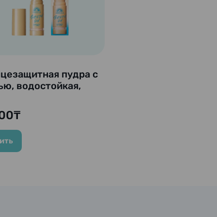
цезащитная пудра с
ью, водостойкая,
0+/PA++++ “Anessa
ect UV Brush On
00₸
er” SHISEIDO, 3 гр.
ить