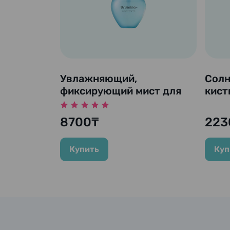
Увлажняющий,
Солн
фиксирующий мист для
кист
сияния кожи "Urumina +",
SPF5
70 мл.
Perf
8700₸
223
Powd
Купить
Куп