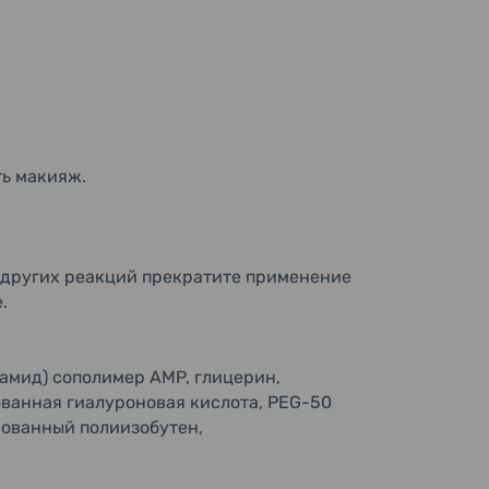
ть макияж.
 других реакций прекратите применение
.
ламид) сополимер AMP, глицерин,
ованная гиалуроновая кислота, PEG-50
рованный полиизобутен,