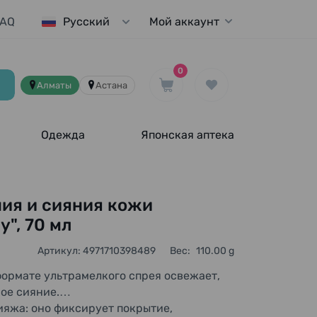
FAQ
Мой аккаунт
Русский
0
Алматы
Астана
Одежда
Японская аптека
ия и сияния кожи
y", 70 мл
Артикул: 4971710398489
Вес:
110.00 g
формате ультрамелкого спрея освежает,
ое сияние.
яжа: оно фиксирует покрытие,