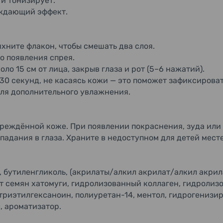
и тонизирует.
аждающий эффект.
хните флакон, чтобы смешать два слоя.
о появления спрея.
ло 15 см от лица, закрыв глаза и рот (5–6 нажатий).
30 секунд, не касаясь кожи — это поможет зафиксирова
для дополнительного увлажнения.
вреждённой коже. При появлении покраснения, зуда или
падания в глаза. Храните в недоступном для детей месте
ь, бутиленгликоль, (акрилаты/алкил акрилат/алкил акри
кт семян хатомуги, гидролизованный коллаген, гидролиз
триэтилгексаноин, полиуретан-14, ментол, гидрогенизи
, ароматизатор.