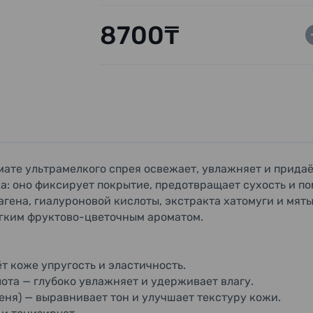
8700₸
мате ультрамелкого спрея освежает, увлажняет и придаё
: оно фиксирует покрытие, предотвращает сухость и п
агена, гиалуроновой кислоты, экстракта хатомуги и мят
лёгким фруктово-цветочным ароматом.
т коже упругость и эластичность.
ота — глубоко увлажняет и удерживает влагу.
ня) — выравнивает тон и улучшает текстуру кожи.