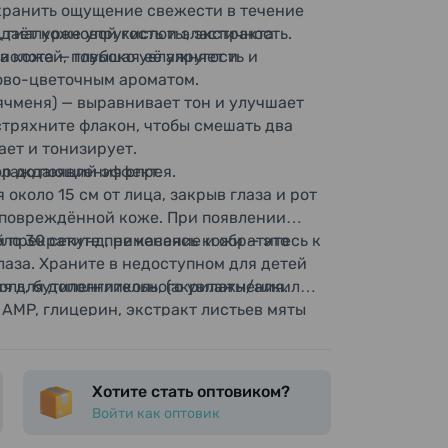
хранить ощущение свежести в течение
, гиалуроновой кислоты, экстракта
даёт коже упругость и эластичность.
а кожей, повышая её упругость и
ислота — глубоко увлажняет и
ово-цветочным ароматом.
ячменя) — выравнивает тон и улучшает
тряхните флакон, чтобы смешать два
ает и тонизирует.
охлаждающий эффект.
р до появления спрея.
около 15 см от лица, закрыв глаза и рот
 повреждённой коже. При появлении
й прекратите применение и обратитесь к
о 30 секунд, не касаясь кожи — это
лаза. Храните в недоступном для детей
оль, бутиленгликоль, (акрилаты/алкил
ня для дополнительного увлажнения.
AMP, глицерин, экстракт листьев мяты
гидролизованный коллаген,
та, PEG-50 гидрогенизированное
полиуретан-14, ментол,
Хотите стать оптовиком?
денатурированный спирт, феноксиэтанол,
Войти как оптовик