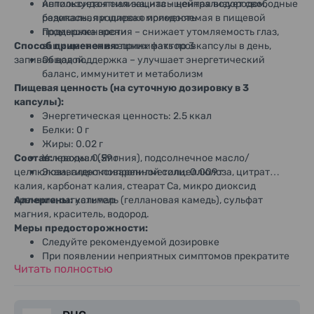
используется силика, насыщенная водородом,
Антиоксидантная защита – нейтрализует свободные
безопасная и широко применяемая в пищевой
радикалы, продлевая молодость
промышленности
Поддержка зрения – снижает утомляемость глаз,
Способ применения:
защищает от внешних факторов
принимать по 3 капсулы в день,
запивая водой.
Общая поддержка – улучшает энергетический
баланс, иммунитет и метаболизм
Пищевая ценность (на суточную дозировку в 3
капсулы):
Энергетическая ценность: 2.5 ккал
Белки: 0 г
Жиры: 0.02 г
Состав:
Углеводы: 0.59 г
крахмал (Япония), подсолнечное масло/
целлюлоза, гидроксипропилметилцеллюлоза, цитрат
Эквивалент поваренной соли: 0.009 г
калия, карбонат калия, стеарат Ca, микро диоксид
кремния, загуститель (геллановая камедь), сульфат
Аллергены:
кальмар
магния, краситель, водород.
Меры предосторожности:
Следуйте рекомендуемой дозировке
При появлении неприятных симптомов прекратите
Читать полностью
приём
Проверьте состав на наличие аллергенов перед
употреблением
При беременности, лечении или приёме лекарств