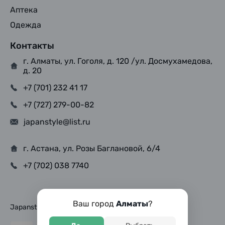
Аптека
Одежда
Контакты
г. Алматы, ул. Гоголя, д. 120 /ул. Досмухамедова,
д. 20
+7 (701) 232 41 17
+7 (727) 279-00-82
japanstyle@list.ru
г. Астана, ул. Розы Баглановой, 6/4
+7 (702) 038 7740
Ваш город
Алматы
?
Japanstyle © Copyright 2025, Все права защищены