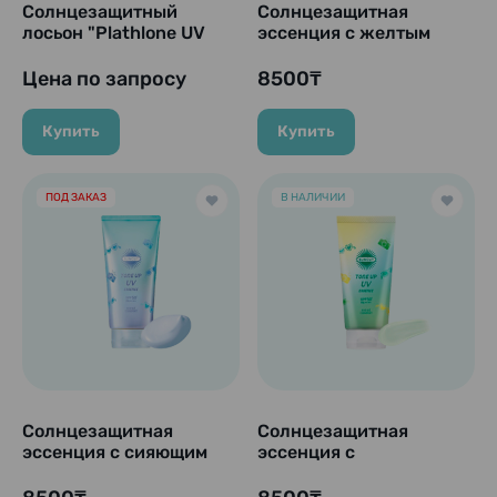
Солнцезащитный
Солнцезащитная
лосьон "Plathlone UV
эссенция с желтым
Protector" SPF18 PA++,
оттенком "SUNCUT
30 мл.
Tone Up UV Essence
Цена по запросу
8500₸
Lemon Yellow", SPF50+
PA++++, 80 г
Купить
Купить
ПОД ЗАКАЗ
В НАЛИЧИИ
Солнцезащитная
Солнцезащитная
эссенция с сияющим
эссенция с
эффектом SUNCUT
выравниванием тона
Light Up UV Essence N,
SUNCUT Tone Up UV