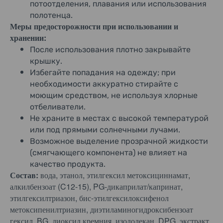
потоотделения, плавания или использования
полотенца.
Меры предосторожности при использовании и
хранении:
После использования плотно закрывайте
крышку.
Избегайте попадания на одежду; при
необходимости аккуратно стирайте с
моющим средством, не используя хлорные
отбеливатели.
Не храните в местах с высокой температурой
или под прямыми солнечными лучами.
Возможное выделение прозрачной жидкости
(смягчающего компонента) не влияет на
качество продукта.
Состав:
вода, этанол, этилгексил метоксициннамат,
алкилбензоат (C12-15), PG-дикаприлат/капринат,
этилгексилтриазон, бис-этилгексилоксифенол
метоксипенилтриазин, диэтиламиногидроксибензоат
гексил, BG, диоксид кремния, изододекан, DPG, экстракт