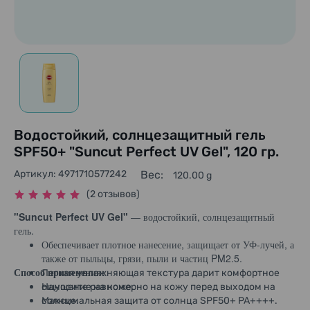
Водостойкий, солнцезащитный гель
SPF50+ "Suncut Perfect UV Gel", 120 гр.
Артикул: 4971710577242
Вес:
120.00 g
(2 отзывов)
"Suncut Perfect UV Gel"
— водостойкий, солнцезащитный
гель.
Обеспечивает плотное нанесение, защищает от УФ-лучей, а
также от пыльцы, грязи, пыли и частиц PM2.5.
Способ применения:
Легкая увлажняющая текстура дарит комфортное
ощущение на коже.
Наносите равномерно на кожу перед выходом на
Максимальная защита от солнца SPF50+ PA++++.
солнце.