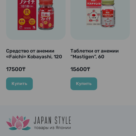
Средство от анемии
Таблетки от анемии
«Faichi» Kobayashi, 120
“Mastigen”, 60
таблеток
таблеток
17500₸
15600₸
Купить
Купить