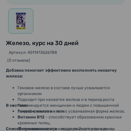
Железо, курс на 30 дней
Артикул: 4511413626788
(0 отзывов)
Добавка помогает эффективно восполнять нехватку
железа:
Гемовое железо в составе лучше усваивается
организмом
Подходит при нехватке железа и в период роста
В составе:
Рекомендуется женщинам и людям с повышенной
потребностью в железе
Гемовое железо
– легко усваиваемая форма железа.
Витамин B12
– способствует образованию красных
кровяных телец.
Способ применения:
Фолиевая кислота
принимать по 2 капсулы в день,
– поддерживает нормальное