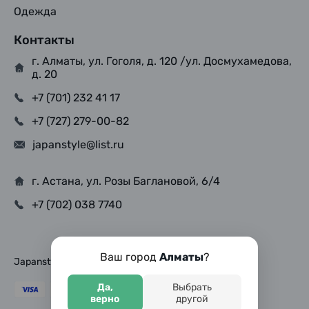
Одежда
Контакты
г. Алматы, ул. Гоголя, д. 120 /ул. Досмухамедова,
д. 20
+7 (701) 232 41 17
+7 (727) 279-00-82
japanstyle@list.ru
г. Астана, ул. Розы Баглановой, 6/4
+7 (702) 038 7740
Ваш город
Алматы
?
Japanstyle © Copyright 2025, Все права защищены
Да,
Выбрать
верно
другой