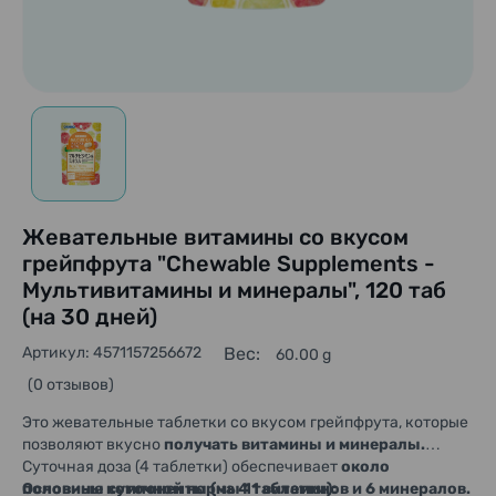
Жевательные витамины со вкусом
грейпфрута "Chewable Supplements -
Мультивитамины и минералы", 120 таб
(на 30 дней)
Артикул: 4571157256672
Вес:
60.00 g
(0 отзывов)
Это жевательные таблетки со вкусом грейпфрута, которые
позволяют вкусно
получать витамины и минералы.
Суточная доза (4 таблетки) обеспечивает
около
половины суточной нормы 11 витаминов и 6 минералов.
Основные компоненты (на 4 таблетки):