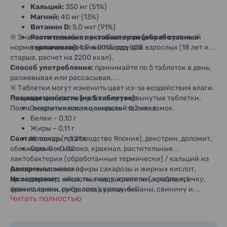
Кальций:
350 мг (51%)
Магний:
40 мг (13%)
Витамин D:
5,0 мкг (91%)
※ Значения в скобках указывают процент от суточной
Растительные лактобактерии (обработанные
нормы, установленной в 2015 году для взрослых (18 лет и
термически):
1,5 миллиарда КОЕ
старше, расчет на 2200 ккал).
Способ употребления:
принимайте по 5 таблеток в день,
разжевывая или рассасывая.
※ Таблетки могут изменить цвет из-за воздействия влаги.
Не кладите обратно в упаковку уже вынутые таблетки.
Пищевая ценность (на 5 таблеток):
После вскрытия плотно закрывайте зип-замок.
Энергетическая ценность – 6,2 ккал
Белки – 0,10 г
Жиры – 0,11 г
Состав:
Углеводы – 1,21 г
сахар (производство Япония), декстрин, доломит,
обезжиренное молоко, крахмал, растительные
Соль 0 – 0,02 г
лактобактерии (обработанные термически) / кальций из
раковин, сложные эфиры сахарозы и жирных кислот,
Аллергены:
молоко.
ароматизатор, кислоты, подсластители (аспартам, L-
Не содержит:
яйца, пшеницу, креветки, крабов, гречку,
фенилаланин, сукралоза), витамин D.
арахис, орехи, рыбу, сою, курицу, бананы, свинину и
Читать полностью
другие распространенные аллергены.