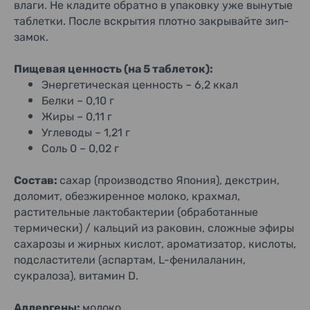
влаги. Не кладите обратно в упаковку уже вынутые
таблетки. После вскрытия плотно закрывайте зип-
замок.
Пищевая ценность (на 5 таблеток):
Энергетическая ценность – 6,2 ккал
Белки – 0,10 г
Жиры – 0,11 г
Углеводы – 1,21 г
Соль 0 – 0,02 г
Состав:
сахар (производство Япония), декстрин,
доломит, обезжиренное молоко, крахмал,
растительные лактобактерии (обработанные
термически) / кальций из раковин, сложные эфиры
сахарозы и жирных кислот, ароматизатор, кислоты,
подсластители (аспартам, L-фенилаланин,
сукралоза), витамин D.
Аллергены:
молоко.