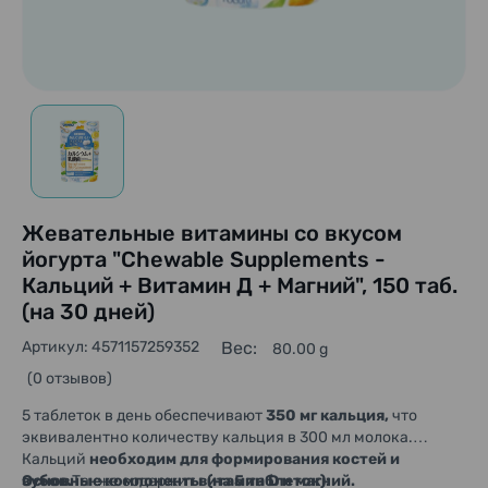
Жевательные витамины со вкусом
йогурта "Chewable Supplements -
Кальций + Витамин Д + Магний", 150 таб.
(на 30 дней)
Артикул: 4571157259352
Вес:
80.00 g
(0 отзывов)
5 таблеток в день обеспечивают
350 мг кальция,
что
эквивалентно количеству кальция в 300 мл молока.
Кальций
необходим для формирования костей и
зубов.
Основные компоненты (на 5 таблеток):
Также содержит
витамин D и магний.