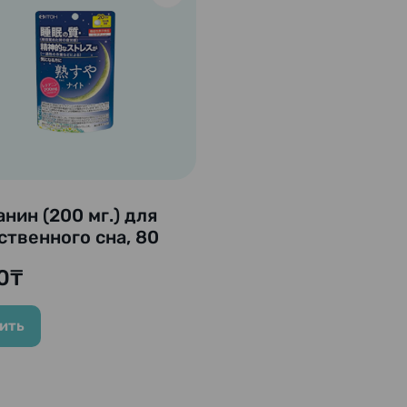
анин (200 мг.) для
ственного сна, 80
(20 дней)
0₸
ить