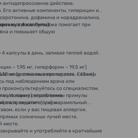
 антидепрессивное действие,
 Его активные компоненты, гиперицин и
 серотонина, дофамина и норадреналина,
сть и стресс. Он также помогает при
ровку в 4 капсулы):
 сна и повышает общую
л
4 капсулы в день, запивая теплой водой.
цин – 1,95 мг, гиперфорин – 19,5 мг)
30 мг (γ-линоленовая кислота – 42 мг)
вие лекарственных препаратов. Если вы
сь под наблюдением врача или
 проконсультируйтесь со специалистом.
чную норму потребления.
ство Испания), масло семян примулы
й воск, лецитин (соя), карамельный
орта прекратите прием.
авом, если у вас пищевая аллергия.
 прямых солнечных лучей месте.
й месте.
 закрывайте и употребляйте в кратчайшие