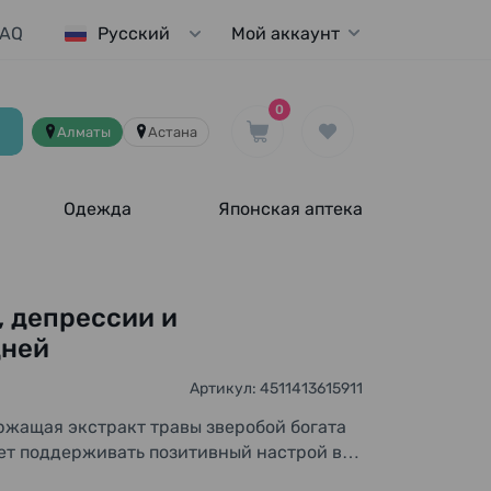
FAQ
Мой аккаунт
Русский
0
Алматы
Астана
Одежда
Японская аптека
, депрессии и
дней
Артикул: 4511413615911
ржащая экстракт травы зверобой богата
ет поддерживать позитивный настрой в