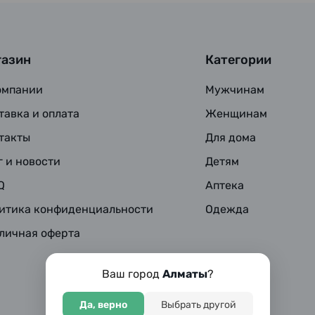
газин
Категории
омпании
Мужчинам
тавка и оплата
Женщинам
такты
Для дома
г и новости
Детям
Q
Аптека
итика конфиденциальности
Одежда
личная оферта
Ваш город
Алматы
?
Да, верно
Выбрать другой