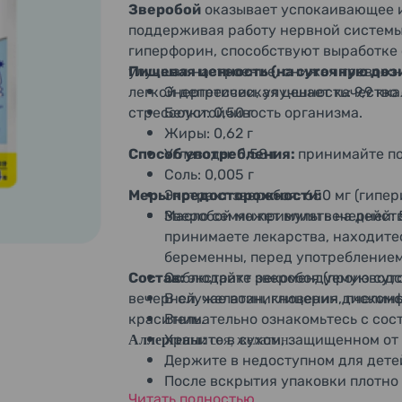
Зверобой
оказывает успокаивающее и
поддерживая работу нервной системы.
гиперфорин, способствуют выработке
улучшая настроение, снижая тревожно
Пищевая ценность (на суточную дози
легкой депрессии, улучшает качество
Энергетическая ценность: 9,9 кка
стрессоустойчивость организма.
Белки: 0,50 г
Жиры: 0,62 г
Способ употребления:
Углеводы: 0,58 г
принимайте по 
Соль: 0,005 г
Меры предосторожности:
Экстракт зверобоя: 650 мг (гипери
Масло семян примулы вечерней: 5
Зверобой может влиять на дейст
принимаете лекарства, находите
беременны, перед употреблением
Состав:
Соблюдайте рекомендуемую суто
экстракт зверобоя (производ
вечерней, желатин, глицерин, пчелины
В случае возникновения дискомф
краситель.
Внимательно ознакомьтесь с сост
Аллергены:
соя, желатин.
Храните в сухом, защищенном от
Держите в недоступном для дете
После вскрытия упаковки плотно
Читать полностью
сроки.