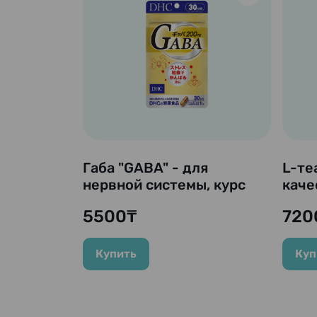
Габа "GABA" - для
L-те
нервной системы, курс
каче
на 30 дней
таб. 
5500₸
720
Купить
Куп