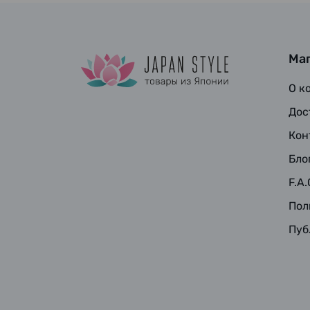
Ма
О к
Дос
Кон
Бло
F.A.
Пол
Пуб