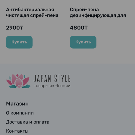
Антибактериальная
Cпрей-пена
чистящая спрей-пена
дезинфицирующая для
для ванны "Bath Magic
ванн "Magiclean - Air
Clean SUPER CLEAN",
Jet Disinfection EX" с
2900₸
4800₸
350 мл
ароматом трав, 390 мл.
Купить
Купить
Магазин
О компании
Доставка и оплата
Контакты