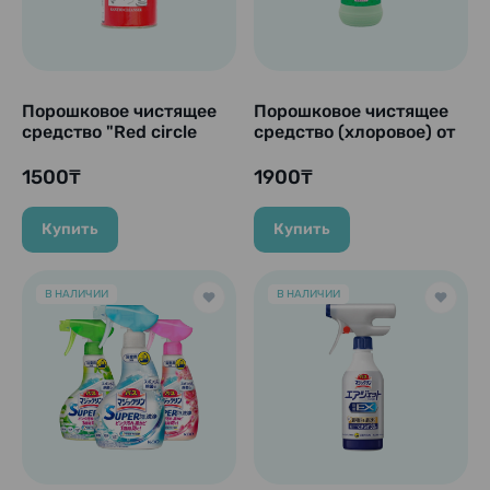
Порошковое чистящее
Порошковое чистящее
средство "Red circle
средство (хлоровое) от
tube cleanser", 400 гр.
пятен, для
дезинфекции и
1500₸
1900₸
отбеливания "Super
Foaming Cleanser", 400
Купить
Купить
гр.
В НАЛИЧИИ
В НАЛИЧИИ