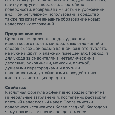
средство показывает себя на участках, где обычные
плитку и другие твёрдые влагостойкие
универсальные очистители плохо справляются с
поверхности, возвращая им чистый и ухоженный
минеральными отложениями.
вид. При регулярном использовании средство
также помогает уменьшить образование новых
Для кого:
известковых отложений.
Подходит для бытового использования взрослыми
пользователями при регулярной уборке дома.
Предназначение:
Область применения:
Средство предназначено для удаления
Ванные комнаты, душевые кабины, раковины, мойки,
известкового налёта, минеральных отложений и
смесители, металлическая сантехника, плитка, туалетные
следов высохшей воды в ванной комнате, туалете,
комнаты и другие зоны, где образуется известковый налёт.
на кухне и других влажных помещениях. Подходит
для ухода за смесителями, металлическими
Способ применения:
деталями, раковинами, мойками, плиткой,
Поверните распылитель в рабочее положение. Распылите
средство примерно с расстояния 15 см непосредственно
душевыми перегородками и другими
на загрязнение или нанесите его на салфетку. Оставьте
поверхностями, устойчивыми к воздействию
примерно на 5 минут, затем протрите губкой или тканью.
кислотных чистящих средств.
После очистки тщательно смойте водой либо удалите
остатки средства влажной тканью. При необходимости
Свойства:
обработку можно повторить.
Кислотная формула эффективно воздействует на
минеральные загрязнения, постепенно растворяя
Активные компоненты:
плотный известковый налёт. После очистки
Лимонная кислота помогает растворять известковые и
поверхность становится более гладкой, благодаря
минеральные отложения, образующиеся после высыхания
воды. ПАВ облегчают отделение загрязнений от
чему новые загрязнения оседают менее