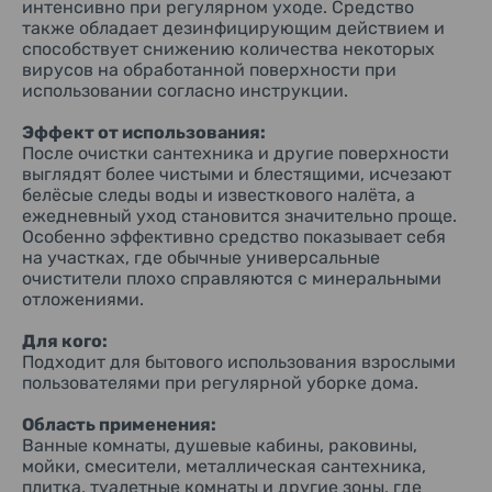
поверхности, а вспомогательные компоненты
интенсивно при регулярном уходе. Средство
обеспечивают стабильность формулы и равномерное
также обладает дезинфицирующим действием и
распределение средства.
способствует снижению количества некоторых
вирусов на обработанной поверхности при
Состав:
использовании согласно инструкции.
Поверхностно-активное вещество (алкилбетаин),
лимонная кислота (4%), регуляторы пенообразования,
Эффект от использования:
дезинфицирующий компонент, диспергирующий
компонент.
После очистки сантехника и другие поверхности
выглядят более чистыми и блестящими, исчезают
Меры предосторожности:
белёсые следы воды и известкового налёта, а
Использовать только по назначению. Не смешивать с
ежедневный уход становится значительно проще.
другими кислотными средствами. Не применять на
Особенно эффективно средство показывает себя
поверхностях, чувствительных к кислотам. Перед
на участках, где обычные универсальные
использованием на деликатных материалах
очистители плохо справляются с минеральными
рекомендуется проверить действие на незаметном
отложениями.
участке. Избегать попадания в глаза и длительного
контакта с кожей. Во время уборки обеспечить хорошую
вентиляцию помещения. Хранить в недоступном для детей
Для кого:
месте.
Подходит для бытового использования взрослыми
пользователями при регулярной уборке дома.
Почему выбирают Magiclean EXPOWER
Средство разработано специально для борьбы со стойкими
Область применения:
известковыми отложениями, с которыми часто не
Ванные комнаты, душевые кабины, раковины,
справляются универсальные бытовые очистители.
мойки, смесители, металлическая сантехника,
Благодаря направленному действию оно помогает
плитка, туалетные комнаты и другие зоны, где
поддерживать чистоту сантехники и влажных помещений,