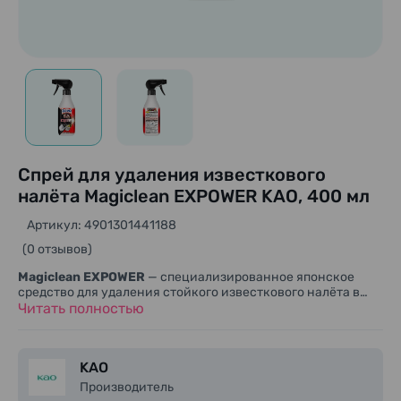
Спрей для удаления известкового
налёта Magiclean EXPOWER KAO, 400 мл
Артикул: 4901301441188
(0 отзывов)
Magiclean EXPOWER
— специализированное японское
средство для удаления стойкого известкового налёта в
местах постоянного контакта с водой. Спрей помогает
Читать полностью
очищать сантехнику, раковины, смесители, душевые зоны,
плитку и другие твёрдые влагостойкие поверхности,
возвращая им чистый и ухоженный вид. При регулярном
KAO
использовании средство также помогает уменьшить
образование новых известковых отложений.
Производитель