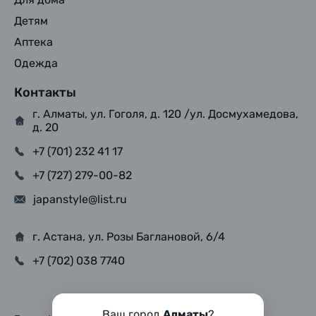
Детям
Аптека
Одежда
Контакты
г. Алматы, ул. Гоголя, д. 120 /ул. Досмухамедова,
д. 20
+7 (701) 232 41 17
+7 (727) 279-00-82
japanstyle@list.ru
г. Астана, ул. Розы Баглановой, 6/4
+7 (702) 038 7740
Ваш город
Алматы
?