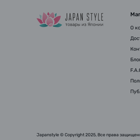
Ма
О к
Дос
Кон
Бло
F.A.
Пол
Пуб
Japanstyle © Copyright 2025, Все права защище