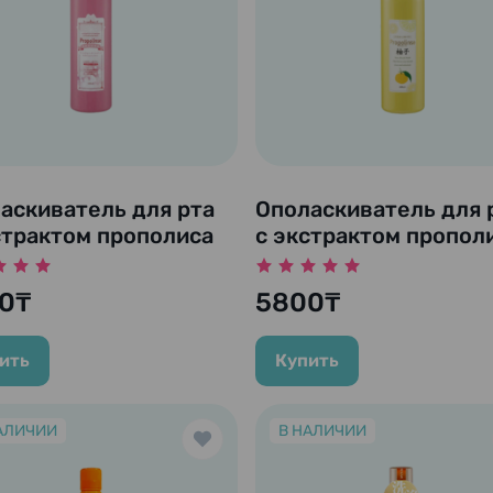
аскиватель для рта
Ополаскиватель для 
страктом прополиса
с экстрактом пропол
йного листа
и чайного листа
olinse Sakura", 600
"Propolinse Yuzu", 60
0₸
5800₸
безалкогольного
)
ить
Купить
АЛИЧИИ
В НАЛИЧИИ