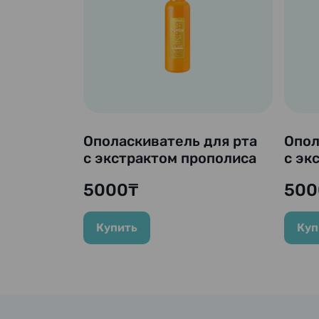
Ополаскиватель для рта
Опол
с экстрактом прополиса
с эк
и чайного листа
и ча
5000₸
500
"Propolinse Pure -
"Prop
ALCOHOL FREE", 600 мл.
Купить
Куп