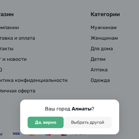
газин
Категории
омпании
Мужчинам
тавка и оплата
Женщинам
такты
Для дома
г и новости
Детям
Q
Аптека
итика конфиденциальности
Одежда
личная оферта
Ваш город
Алматы
?
Да, верно
Выбрать другой
ны