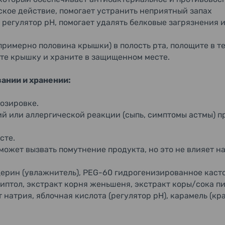
ское действие, помогает устранить неприятный запах
 регулятор pH, помогает удалять белковые загрязнения и
примерно половина крышки) в полость рта, полощите в т
йте крышку и храните в защищенном месте.
ании и хранении:
озировке.
 или аллергической реакции (сыпь, симптомы астмы) п
сте.
ожет вызвать помутнение продукта, но это не влияет н
ицерин (увлажнитель), PEG-60 гидрогенизированное касто
липтол, экстракт корня женьшеня, экстракт коры/сока пи
 натрия, яблочная кислота (регулятор pH), карамель (кр