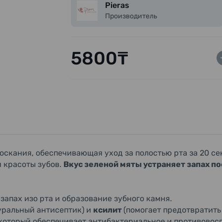
Pieras
метилпарабен (консервант), ароматиз
Производитель
5800₸
оскания, обеспечивающая уход за полостью рта за 20 с
 красоты зубов.
Вкус зеленой мяты устраняет запах по
апах изо рта и образование зубного камня.
уральный антисептик) и
ксилит
(помогает предотвратить
 который обеспечивает антибактериальное и противовос