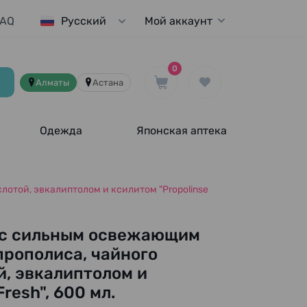
FAQ
Мой аккаунт
Русский
0
Алматы
Астана
Одежда
Японская аптека
отой, эвкалиптолом и ксилитом "Propolinse
а с сильным освежающим
прополиса, чайного
й, эвкалиптолом и
resh", 600 мл.