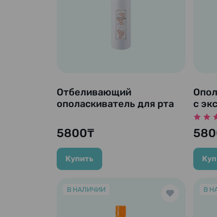
Отбеливающий
Опол
ополаскиватель для рта
с эк
с экстрактом прополиса
и ча
и фитиновой кислотой
"Prop
5800₸
580
"Propolinse Dental
мл (
Whitening", 600 мл.
типа
Купить
Куп
В НАЛИЧИИ
В Н