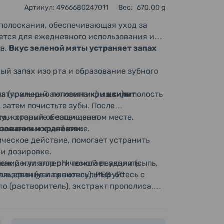
Артикул: 4966680247011
Вес:
670.00 g
 полоскания, обеспечивающая уход за
уется для ежедневного использования и
ов.
Вкус зеленой мяты устраняет запах
ый запах изо рта и образование зубного
мл (примерно половина крышки) в полость
натуральный антисептик) и
ксилит
 затем почистьте зубы. После
.
у и храните в защищенном месте.
та
, который обеспечивает
зовании и хранении:
палительное действие.
ческое действие, помогает устранить
 и дозировке.
ний или аллергической реакции (сыпь,
как регулятор pH, помогает удалять
ользование и проконсультируйтесь с
глицерин (увлажнитель), PEG-60
о (растворитель), экстракт прополиса,
экстракт корня женьшеня, экстракт коры/
 месте.
н натрия (ароматизатор), лимонная
ах может вызвать помутнение продукта,
ота (регулятор pH), карамель (краситель),