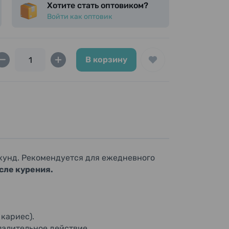
Хотите стать оптовиком?
атор.
Войти как оптовик
В корзину
екунд. Рекомендуется для ежедневного
сле курения.
 кариес).
палительное действие.