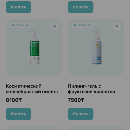
из древесного
угля"DET Clear Bright
Купить
Купить
& Peel Fruits Peeling
Jelly", 180 мл.
В НАЛИЧИИ
В НАЛИЧИИ
Косметический
Пилинг-гель с
желеобразный пилинг
фруктовой кислотой
с AHA & BHA
без аромата "Detclear
8100₸
7500₸
кислотами и CICA
AHA&BHA", 180 мл
«DET Clear Peeling
Jelly & CICA», 180 мл.
Купить
Купить