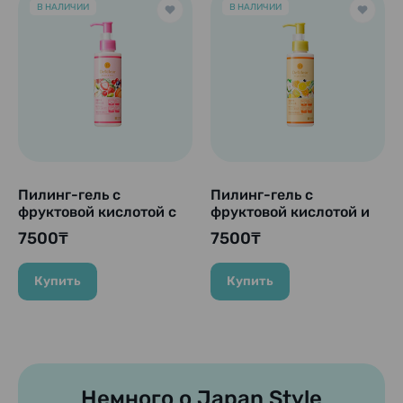
В НАЛИЧИИ
В НАЛИЧИИ
Пилинг-гель с
Пилинг-гель с
фруктовой кислотой с
фруктовой кислотой и
ароматом ягод
фруктовым ароматом
7500₸
7500₸
"Detclear AHA&BHA",
"Detclear AHA&BHA",
180 мл.
180 мл.
Купить
Купить
Немного о Japan Style