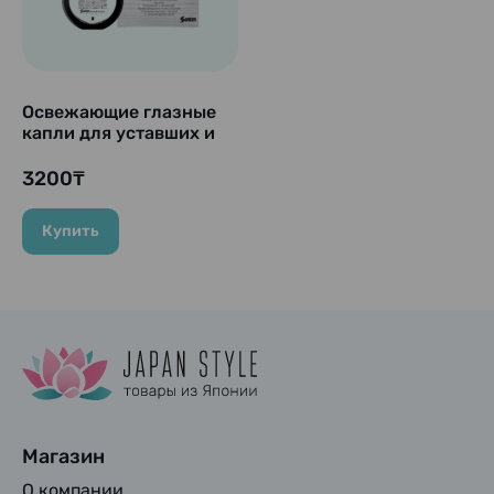
Освежающие глазные
капли для уставших и
покрасневших глаз
«Sante FX NEO»
3200₸
Santen, 12 мл
Купить
Магазин
О компании