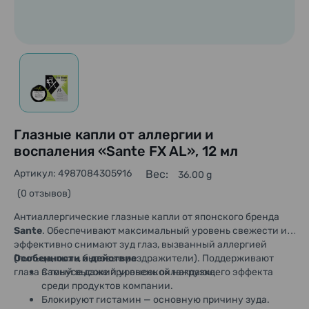
Глазные капли от аллергии и
воспаления «Sante FX AL», 12 мл
Артикул: 4987084305916
Вес:
36.00 g
(0 отзывов)
Антиаллергические глазные капли от японского бренда
Sante
. Обеспечивают максимальный уровень свежести и
эффективно снимают зуд глаз, вызванный аллергией
(пыльца, пыль, бытовые раздражители). Поддерживают
Особенности и действие
глаза в тонусе даже при высокой нагрузке.
Самый высокий уровень охлаждающего эффекта
среди продуктов компании.
Блокируют гистамин — основную причину зуда.