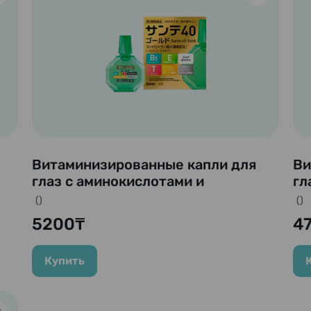
Витаминизированные капли для
Ви
глаз с аминокислотами и
гл
,
хондроитином «Sante 40 Gold»,
ам
()
()
12 мл
Sa
5200₸
4
Купить