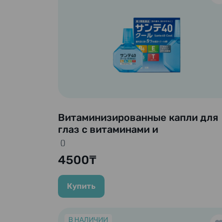
Витаминизированные капли для
глаз с витаминами и
аминокислотами «Sante 40 Cool»
()
12 мл
4500₸
Купить
В НАЛИЧИИ