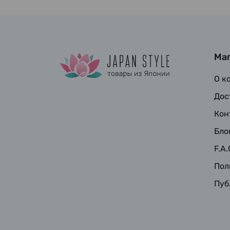
Ма
О к
Дос
Кон
Бло
F.A.
Пол
Пуб