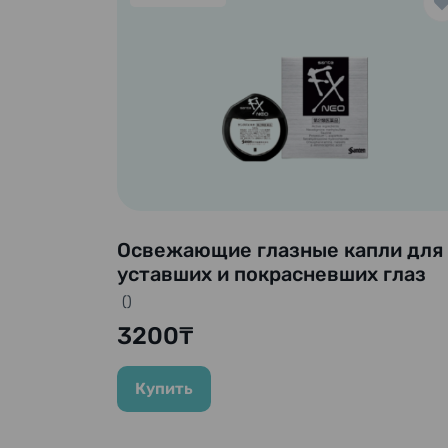
Освежающие глазные капли для
уставших и покрасневших глаз
«Sante FX NEO» Santen, 12 мл
()
3200₸
Купить