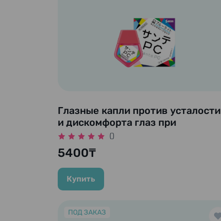
Глазные капли против усталости
и дискомфорта глаз при
повышенных нагрузках "Sante
()
PC", 12 мл.
5400₸
Купить
ПОД ЗАКАЗ