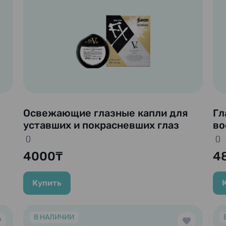
Освежающие глазные капли для
Гл
уставших и покрасневших глаз
во
«Sante FX V Plus» , 12 мл
()
()
4000₸
4
Купить
В НАЛИЧИИ