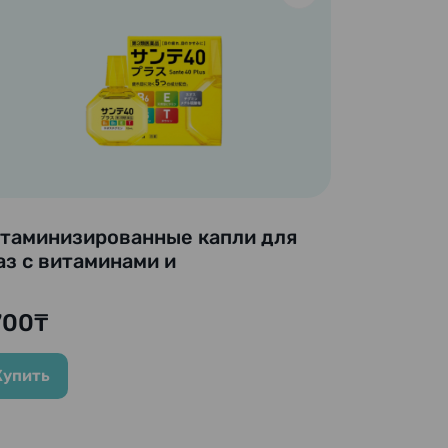
таминизированные капли для
аз с витаминами и
инокислотами «Sante 40 Plus»
nten, 12 мл
700₸
Купить