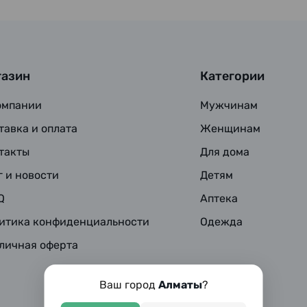
газин
Категории
омпании
Мужчинам
тавка и оплата
Женщинам
такты
Для дома
г и новости
Детям
Q
Аптека
итика конфиденциальности
Одежда
личная оферта
Ваш город
Алматы
?