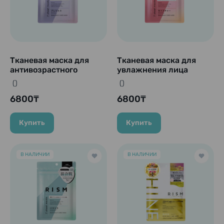
Тканевая маска для
Тканевая маска для
антивозрастного
увлажнения лица
ухода "Rism-Precious",
"Rism-Moisture" , 7 шт.
()
()
7 шт.
6800₸
6800₸
Купить
Купить
В НАЛИЧИИ
В НАЛИЧИИ