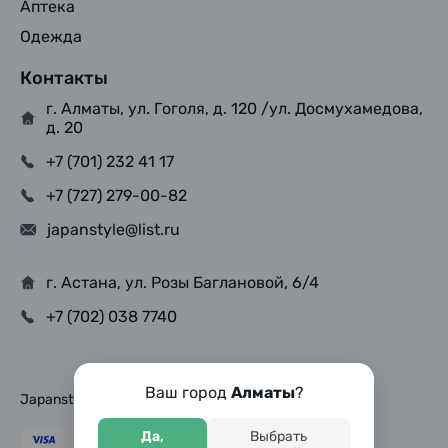
Аптека
Одежда
Контакты
г. Алматы, ул. Гоголя, д. 120 /ул. Досмухамедова,
д. 20
+7 (701) 232 41 17
+7 (727) 279-00-82
japanstyle@list.ru
г. Астана, ул. Розы Баглановой, 6/4
+7 (702) 038 7740
Ваш город
Алматы
?
Japanstyle © Copyright 2025, Все права защищены
Да,
Выбрать