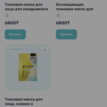
Тканевая маска для
Охлаждающая
лица для ежедневного
тканевая маска для
ухода "Rism-Base
лица, RISM Cool Toning,
()
()
Black", 7 шт.
7 шт.
6800₸
6800₸
Купить
Купить
В НАЛИЧИИ
Тканевая маска для
лица, сияние и