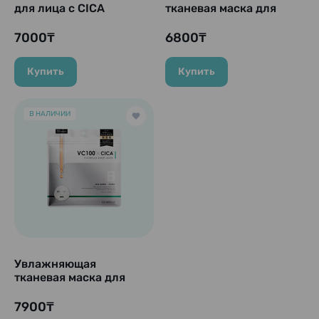
для лица с CICA
тканевая маска для
(центелла азиатская)
лица, RISM Cool Toning,
"CICA Moist Face Mask",
7 шт.
7000₸
6800₸
30 шт
Купить
Купить
В НАЛИЧИИ
Увлажняющая
тканевая маска для
лица «VC100 × CICA»,
30 шт.
7900₸